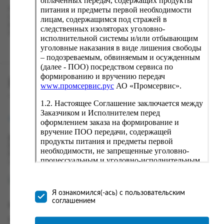
питания и предметы первой необходимости
Наш сервис запоминает данные о пользователе, информацию
о заказе и в следующий раз предложит вам повторить к
лицам, содержащимся под стражей в
вводу данные предыдущего заказа. Если условия вам не
следственных изоляторах уголовно-
подходят, выбирайте другие варианты.
исполнительной системы и/или отбывающим
уголовные наказания в виде лишения свободы
– подозреваемым, обвиняемым и осужденным
(далее - ПОО) посредством сервиса по
формированию и вручению передач
ПРОМСЕРВИС.РУС
www.промсервис.рус
АО «Промсервис».
сервис удалённого формирования заказов
1.2. Настоящее Соглашение заключается между
Заказчиком и Исполнителем перед
support@fguppromservis.ru
оформлением заказа на формирование и
вручение ПОО передачи, содержащей
Время работы поддержки:
продукты питания и предметы первой
Пн - Чт, 8.00 - 17.00
необходимости, не запрещенные уголовно-
Пт - 8.00 - 16.00
процессуальным и уголовно-исполнительным
по местному времени выбранного ФКУ
законодательством (далее - передача).
Формирование и вручение передач
осуществляется Исполнителем
Я ознакомился(-ась) с пользовательским
непосредственно на территории следственного
соглашением
Информация
изолятора или исправительного учреждения
ФСИН России. Соглашение может быть
Информация о доставке и оплате