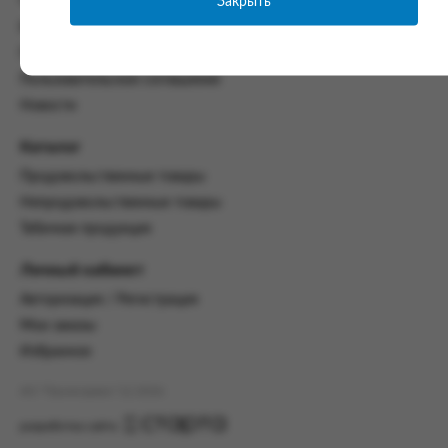
Закрыть
Часто задаваемые вопросы
со всеми условиями, оговоренными
Контакты
настоящим Соглашением.
Политика конфиденциальности
Предмет и порядок заключения
Пользовательское соглашение
соглашения:
Новости
2.1. Предметом Соглашения является оказание
Заказчику услуг по оформлению заказа (далее -
Каталог
Заказ) на формирование и вручение передачи
Продовольственные товары
ПОО.
Непродовольственные товары
2.2. Настоящее Соглашение считается
Табачная продукция
заключенным после прохождения Заказчиком
процедуры принятия условий данного
Личный кабинет
Соглашения на сайте www.промсервис.рус
посредством установки галочки в разделе «Я
Авторизация / Регистрация
ознакомлен и согласен с условиями
Мои заказы
Соглашения».
Избранное
2.3. Заказчик выбирает учреждение
и заполняет Заказ на передачу товаров в
АО "Промсервис" (c) 2026
соответствии с инструкциями, размещенными
на сайте Исполнителя, с указанием
разработка сайта
информации о лице, которому необходимо