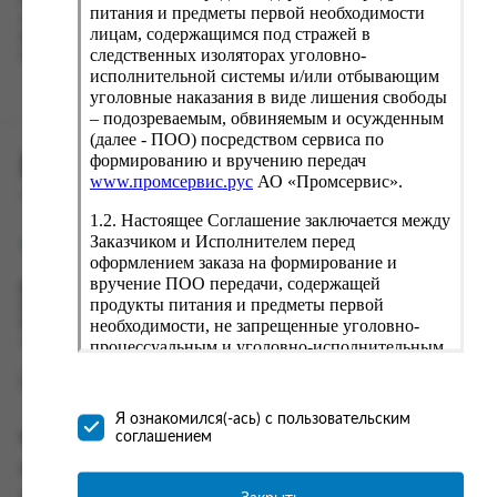
Наш сервис запоминает данные о пользователе, информацию
питания и предметы первой необходимости
о заказе и в следующий раз предложит вам повторить к
лицам, содержащимся под стражей в
вводу данные предыдущего заказа. Если условия вам не
следственных изоляторах уголовно-
подходят, выбирайте другие варианты.
исполнительной системы и/или отбывающим
уголовные наказания в виде лишения свободы
– подозреваемым, обвиняемым и осужденным
(далее - ПОО) посредством сервиса по
формированию и вручению передач
ПРОМСЕРВИС.РУС
www.промсервис.рус
АО «Промсервис».
сервис удалённого формирования заказов
1.2. Настоящее Соглашение заключается между
Заказчиком и Исполнителем перед
support@fguppromservis.ru
оформлением заказа на формирование и
вручение ПОО передачи, содержащей
Время работы поддержки:
продукты питания и предметы первой
Пн - Чт, 8.00 - 17.00
необходимости, не запрещенные уголовно-
Пт - 8.00 - 16.00
по местному времени выбранного ФКУ
процессуальным и уголовно-исполнительным
законодательством (далее - передача).
Формирование и вручение передач
осуществляется Исполнителем
Я ознакомился(-ась) с пользовательским
непосредственно на территории следственного
соглашением
Информация
изолятора или исправительного учреждения
ФСИН России. Соглашение может быть
Информация о доставке и оплате
заключено только в случае согласия Заказчика