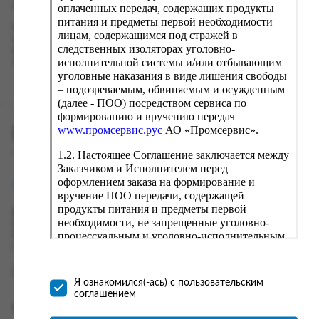
кнопку «Оформить заказ».
оплаченных передач, содержащих продукты
питания и предметы первой необходимости
Наш сервис запоминает данные о пользователе, информацию
лицам, содержащимся под стражей в
о заказе и в следующий раз предложит вам повторить к
следственных изоляторах уголовно-
вводу данные предыдущего заказа. Если условия вам не
исполнительной системы и/или отбывающим
подходят, выбирайте другие варианты.
уголовные наказания в виде лишения свободы
– подозреваемым, обвиняемым и осужденным
(далее - ПОО) посредством сервиса по
формированию и вручению передач
www.промсервис.рус
АО «Промсервис».
ПРОМСЕРВИС.РУС
1.2. Настоящее Соглашение заключается между
сервис удалённого формирования заказов
Заказчиком и Исполнителем перед
оформлением заказа на формирование и
support@fguppromservis.ru
вручение ПОО передачи, содержащей
продукты питания и предметы первой
Время работы поддержки:
необходимости, не запрещенные уголовно-
Пн - Чт, 8.00 - 17.00
процессуальным и уголовно-исполнительным
Пт - 8.00 - 16.00
по местному времени выбранного ФКУ
законодательством (далее - передача).
Формирование и вручение передач
осуществляется Исполнителем
Я ознакомился(-ась) с пользовательским
непосредственно на территории следственного
соглашением
изолятора или исправительного учреждения
Информация
ФСИН России. Соглашение может быть