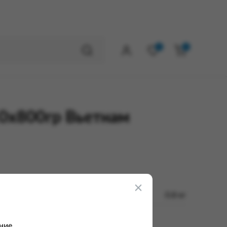
0
0
10х800гр Вьетнам
0.8 кг
ние.