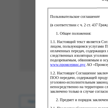
Пользовательское соглашение
(в соответствии с ч. 2 ст. 437 Гра
Общее положения:
1.1. Настоящий текст является С
лицом, пользующимся услугами Пр
оплаченных передач, содержащих 
следственных изоляторах уголовн
подозреваемым, обвиняемым и ос
www.промсервис.рус
АО «Промсе
1.2. Настоящее Соглашение заклю
ПОО передачи, содержащей проду
уголовно-исполнительным законод
непосредственно на территории с
заключено только в случае согла
Предмет и порядок заключен
Как купить?
Оплата