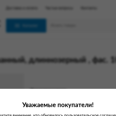
Доставка и оплата
Частые вопросы
Контакты
С
Каталог
анный, длиннозерный , фас. 
Характеристики
Вес
Уважаемые покупатели!
атите внимание, что обновилось пользовательское соглаше