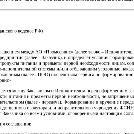
жданского кодекса РФ)
оглашением между АО «Промсервис» (далее также – Исполнитель
едприятия (далее – Заказчик), и определяет условия формирова
продукты питания и предметы первой необходимости лицам, со
о-исполнительной системы и/или отбывающим уголовные наказа
ужденным (далее - ПОО) посредством сервиса по формированию
рвис».
чается между Заказчиком и Исполнителем перед оформлением за
кты питания и предметы первой необходимости, не запрещенны
ательством (далее - передача). Формирование и вручение перед
ледственного изолятора или исправительного учреждения ФСИ
сия Заказчика со всеми условиями, оговоренными настоящим Сог
ия соглашения: