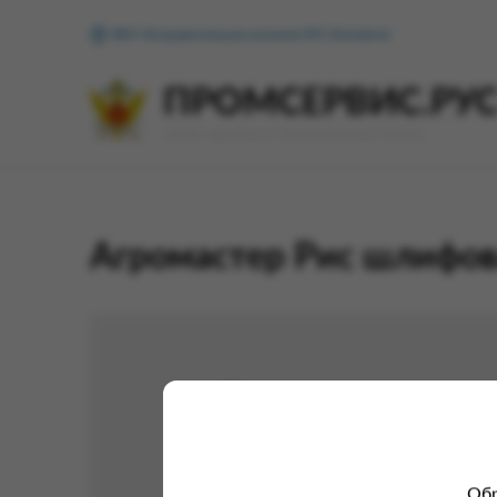
ФКУ Исправительная колония №1 (Копейск)
ПРОМСЕРВИС.РУ
сервис удалённого формирования заказов
Агромастер Рис шлифов
Обр