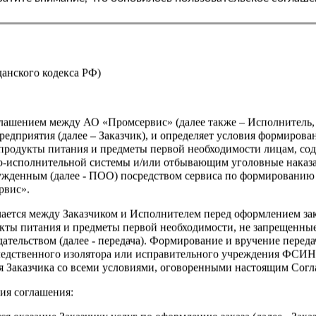
Страна
жданского кодекса РФ)
оглашением между АО «Промсервис» (далее также – Исполнитель
едприятия (далее – Заказчик), и определяет условия формирова
продукты питания и предметы первой необходимости лицам, со
о-исполнительной системы и/или отбывающим уголовные наказа
ужденным (далее - ПОО) посредством сервиса по формированию
рвис».
чается между Заказчиком и Исполнителем перед оформлением за
кты питания и предметы первой необходимости, не запрещенны
ательством (далее - передача). Формирование и вручение перед
ледственного изолятора или исправительного учреждения ФСИ
сия Заказчика со всеми условиями, оговоренными настоящим Сог
ия соглашения: