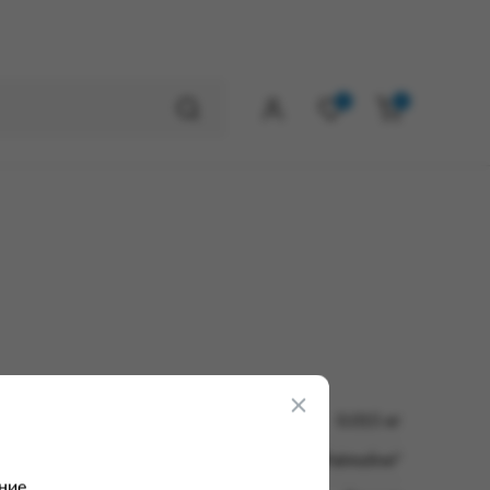
0
0
0.015 кг
ЗАО "Colgate-Palmolive"
ние.