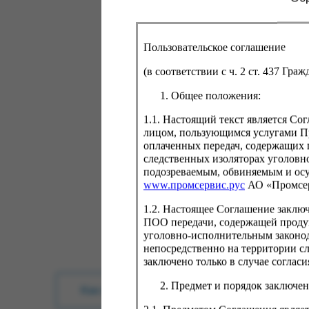
Пользовательское соглашение
(в соответствии с ч. 2 ст. 437 Гра
Общее положения:
1.1. Настоящий текст является С
лицом, пользующимся услугами Пр
оплаченных передач, содержащих 
следственных изоляторах уголовн
подозреваемым, обвиняемым и ос
www.промсервис.рус
АО «Промсе
1.2. Настоящее Соглашение заклю
ПОО передачи, содержащей проду
уголовно-исполнительным законод
непосредственно на территории с
заключено только в случае согла
Предмет и порядок заключен
Как купить?
Оплата