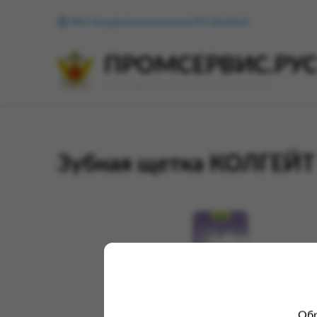
ФКУ Исправительная колония №1 (Копейск)
ПРОМСЕРВИС.РУ
сервис удалённого формирования заказов
Зубная щетка КОЛГЕЙТ 
Обр