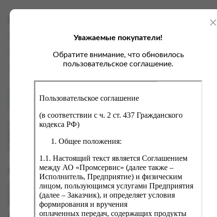
ка, крупа, макаронные изделия
ксофонные карты связи
со, птица, колбасы
кстиль, одежда, обувь, белье
Характеристики
ощи, зелень, фрукты, ягоды
аковочные пакеты
Уважаемые покупатели!
Вес
0.05 кг
ченье, пряники, вафли, зефир
зяйственные товары
Производитель
P&G
Обратите внимание, что обновилось
ба, икра, морепродукты
ектротовары
пользовательское соглашение.
Страна
Россия
хар, соль, приправы, специи
ортивное питание
Пользовательское соглашение
Как купить?
Оплата
вары для животных
(в соответствии с ч. 2 ст. 437 Гражданского
рты, пирожные, кексы, рулеты
кодекса РФ)
Оформить заказ на нашем сайте легко. Просто добавьте
выбранные товары в корзину, а затем перейдите на страницу
ляльные и кошерные продукты
Общее положения:
Корзина, проверьте правильность заказанных позиций и
нажмите кнопку «Оформить заказ».
еб, хлебобулочные изделия
1.1. Настоящий текст является Соглашением
й, кофе, какао
между АО «Промсервис» (далее также –
Оформление заказа
Исполнитель, Предприятие) и физическим
псы, сухарики, сухофрукты, орехи, семечки
лицом, пользующимся услугами Предприятия
Проверьте правильность ввода информации: позиции заказа,
(далее – Заказчик), и определяет условия
выбор местоположения, данные о покупателе. Нажмите
колад, шоколадные батончики
кнопку «Оформить заказ».
формирования и вручения
оплаченных передач, содержащих продукты