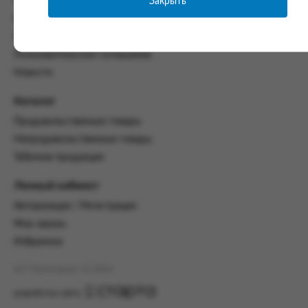
Закрыть
Часто задаваемые вопросы
со всеми условиями, оговоренными
Контакты
настоящим Соглашением.
Политика конфиденциальности
Предмет и порядок заключения
Пользовательское соглашение
соглашения:
Новости
2.1. Предметом Соглашения является оказание
Заказчику услуг по оформлению заказа (далее -
Каталог
Заказ) на формирование и вручение передачи
Продовольственные товары
ПОО.
Непродовольственные товары
2.2. Настоящее Соглашение считается
Табачная продукция
заключенным после прохождения Заказчиком
процедуры принятия условий данного
Личный кабинет
Соглашения на сайте www.промсервис.рус
посредством установки галочки в разделе «Я
Авторизация / Регистрация
ознакомлен и согласен с условиями
Мои заказы
Соглашения».
Избранное
2.3. Заказчик выбирает учреждение
и заполняет Заказ на передачу товаров в
АО "Промсервис" (c) 2026
соответствии с инструкциями, размещенными
на сайте Исполнителя, с указанием
разработка сайта
информации о лице, которому необходимо