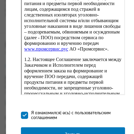
Наш сервис запоминает данные о пользователе, информацию
питания и предметы первой необходимости
о заказе и в следующий раз предложит вам повторить к
лицам, содержащимся под стражей в
вводу данные предыдущего заказа. Если условия вам не
следственных изоляторах уголовно-
подходят, выбирайте другие варианты.
исполнительной системы и/или отбывающим
уголовные наказания в виде лишения свободы
– подозреваемым, обвиняемым и осужденным
(далее - ПОО) посредством сервиса по
формированию и вручению передач
ПРОМСЕРВИС.РУС
www.промсервис.рус
АО «Промсервис».
сервис удалённого формирования заказов
1.2. Настоящее Соглашение заключается между
Заказчиком и Исполнителем перед
support@fguppromservis.ru
оформлением заказа на формирование и
вручение ПОО передачи, содержащей
Время работы поддержки:
продукты питания и предметы первой
Пн - Чт, 8.00 - 17.00
необходимости, не запрещенные уголовно-
Пт - 8.00 - 16.00
по местному времени выбранного ФКУ
процессуальным и уголовно-исполнительным
законодательством (далее - передача).
Формирование и вручение передач
осуществляется Исполнителем
Я ознакомился(-ась) с пользовательским
непосредственно на территории следственного
соглашением
Информация
изолятора или исправительного учреждения
ФСИН России. Соглашение может быть
Информация о доставке и оплате
заключено только в случае согласия Заказчика