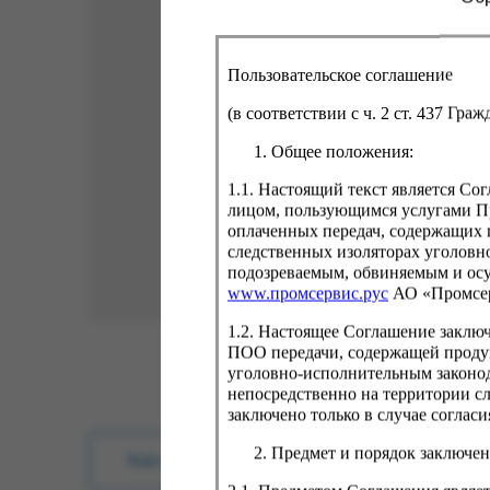
Пользовательское соглашение
(в соответствии с ч. 2 ст. 437 Гра
Общее положения:
1.1. Настоящий текст является С
лицом, пользующимся услугами Пр
оплаченных передач, содержащих 
следственных изоляторах уголовн
подозреваемым, обвиняемым и ос
www.промсервис.рус
АО «Промсе
1.2. Настоящее Соглашение заклю
ПОО передачи, содержащей проду
уголовно-исполнительным законод
непосредственно на территории с
заключено только в случае согла
Предмет и порядок заключен
Как купить?
Оплата