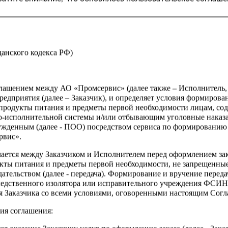
жданского кодекса РФ)
оглашением между АО «Промсервис» (далее также – Исполнитель
едприятия (далее – Заказчик), и определяет условия формирова
продукты питания и предметы первой необходимости лицам, со
о-исполнительной системы и/или отбывающим уголовные наказа
ужденным (далее - ПОО) посредством сервиса по формированию
рвис».
чается между Заказчиком и Исполнителем перед оформлением за
кты питания и предметы первой необходимости, не запрещенны
ательством (далее - передача). Формирование и вручение перед
ледственного изолятора или исправительного учреждения ФСИ
сия Заказчика со всеми условиями, оговоренными настоящим Сог
ия соглашения: