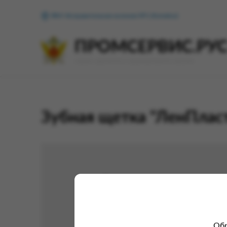
ФКУ Исправительная колония №1 (Копейск)
ПРОМСЕРВИС.РУ
сервис удалённого формирования заказов
Зубная щетка "ЛенПлас
Обр