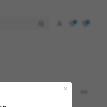
0
0
0 кг
ние.