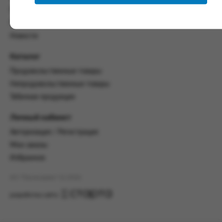
настоящим Соглашением.
Политика конфиденциальности
Пользовательское соглашение
Предмет и порядок заключения
соглашения:
Новости
2.1. Предметом Соглашения является оказание
Каталог
Заказчику услуг по оформлению заказа (далее -
Заказ) на формирование и вручение передачи
Продовольственные товары
ПОО.
Непродовольственные товары
Табачная продукция
2.2. Настоящее Соглашение считается
заключенным после прохождения Заказчиком
процедуры принятия условий данного
Личный кабинет
Соглашения на сайте www.промсервис.рус
Авторизация / Регистрация
посредством установки галочки в разделе «Я
ознакомлен и согласен с условиями
Мои заказы
Соглашения».
Избранное
2.3. Заказчик выбирает учреждение
АО "Промсервис" (c) 2026
и заполняет Заказ на передачу товаров в
соответствии с инструкциями, размещенными
разработка сайта
на сайте Исполнителя, с указанием
информации о лице, которому необходимо
вручить передачу (фамилия, имя отчество,