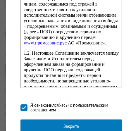
вводу данные предыдущего заказа. Если условия вам не
лицам, содержащимся под стражей в
подходят, выбирайте другие варианты.
следственных изоляторах уголовно-
исполнительной системы и/или отбывающим
уголовные наказания в виде лишения свободы
– подозреваемым, обвиняемым и осужденным
(далее - ПОО) посредством сервиса по
ПРОМСЕРВИС.РУС
формированию и вручению передач
сервис удалённого формирования заказов
www.промсервис.рус
АО «Промсервис».
1.2. Настоящее Соглашение заключается между
support@fguppromservis.ru
Заказчиком и Исполнителем перед
оформлением заказа на формирование и
Время работы поддержки:
вручение ПОО передачи, содержащей
Пн - Чт, 8.00 - 17.00
продукты питания и предметы первой
Пт - 8.00 - 16.00
необходимости, не запрещенные уголовно-
по местному времени выбранного ФКУ
процессуальным и уголовно-исполнительным
законодательством (далее - передача).
Формирование и вручение передач
осуществляется Исполнителем
Информация
Я ознакомился(-ась) с пользовательским
непосредственно на территории следственного
соглашением
изолятора или исправительного учреждения
Информация о доставке и оплате
ФСИН России. Соглашение может быть
Часто задаваемые вопросы
заключено только в случае согласия Заказчика
Закрыть
Контакты
со всеми условиями, оговоренными