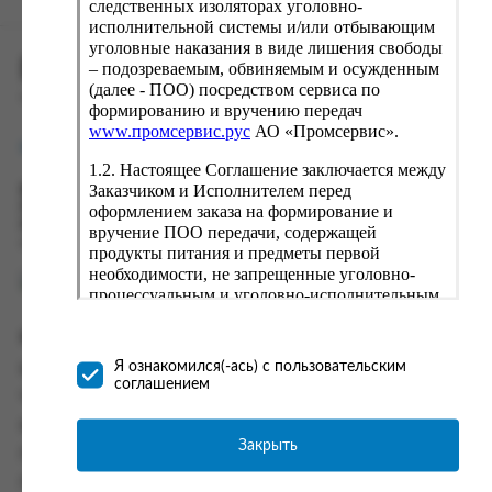
следственных изоляторах уголовно-
исполнительной системы и/или отбывающим
уголовные наказания в виде лишения свободы
ПРОМСЕРВИС.РУС
– подозреваемым, обвиняемым и осужденным
(далее - ПОО) посредством сервиса по
сервис удалённого формирования заказов
формированию и вручению передач
www.промсервис.рус
АО «Промсервис».
support@fguppromservis.ru
1.2. Настоящее Соглашение заключается между
Заказчиком и Исполнителем перед
Время работы поддержки:
Пн - Чт, 8.00 - 17.00
оформлением заказа на формирование и
Пт - 8.00 - 16.00
вручение ПОО передачи, содержащей
по местному времени выбранного ФКУ
продукты питания и предметы первой
необходимости, не запрещенные уголовно-
процессуальным и уголовно-исполнительным
законодательством (далее - передача).
Формирование и вручение передач
Информация
осуществляется Исполнителем
Я ознакомился(-ась) с пользовательским
Информация о доставке и оплате
непосредственно на территории следственного
соглашением
изолятора или исправительного учреждения
Часто задаваемые вопросы
ФСИН России. Соглашение может быть
Контакты
заключено только в случае согласия Заказчика
Закрыть
Политика конфиденциальности
со всеми условиями, оговоренными
настоящим Соглашением.
Пользовательское соглашение