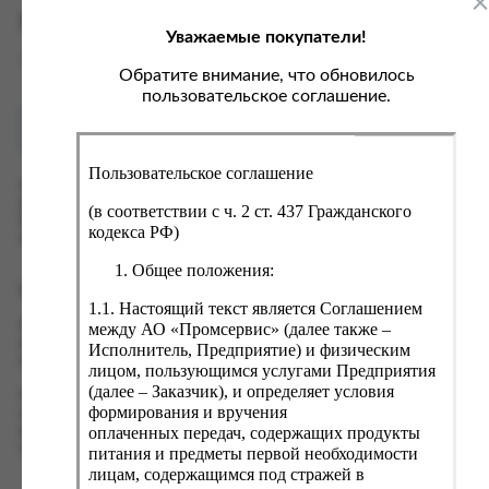
ка, крупа, макаронные изделия
ксофонные карты связи
Характеристики
Уважаемые покупатели!
со, птица, колбасы
кстиль, одежда, обувь, белье
Вес
0.075 кг
ощи, зелень, фрукты, ягоды
аковочные пакеты
Обратите внимание, что обновилось
пользовательское соглашение.
ченье, пряники, вафли, зефир
зяйственные товары
Как купить?
Оплата
ба, икра, морепродукты
ектротовары
Пользовательское соглашение
хар, соль, приправы, специи
Оформить заказ на нашем сайте легко. Просто добавьте
выбранные товары в корзину, а затем перейдите на страницу
ортивное питание
(в соответствии с ч. 2 ст. 437 Гражданского
Корзина, проверьте правильность заказанных позиций и
кодекса РФ)
вары для животных
нажмите кнопку «Оформить заказ».
Общее положения:
рты, пирожные, кексы, рулеты
Оформление заказа
1.1. Настоящий текст является Соглашением
ляльные и кошерные продукты
Проверьте правильность ввода информации: позиции заказа,
между АО «Промсервис» (далее также –
еб, хлебобулочные изделия
выбор местоположения, данные о покупателе. Нажмите
Исполнитель, Предприятие) и физическим
кнопку «Оформить заказ».
лицом, пользующимся услугами Предприятия
й, кофе, какао
(далее – Заказчик), и определяет условия
Наш сервис запоминает данные о пользователе, информацию
псы, сухарики, сухофрукты, орехи, семечки
формирования и вручения
о заказе и в следующий раз предложит вам повторить к
оплаченных передач, содержащих продукты
вводу данные предыдущего заказа. Если условия вам не
колад, шоколадные батончики
подходят, выбирайте другие варианты.
питания и предметы первой необходимости
лицам, содержащимся под стражей в