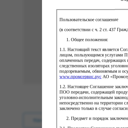
Пользовательское соглашение
(в соответствии с ч. 2 ст. 437 Гра
Общее положения:
1.1. Настоящий текст является С
лицом, пользующимся услугами Пр
оплаченных передач, содержащих 
следственных изоляторах уголовн
подозреваемым, обвиняемым и ос
www.промсервис.рус
АО «Промсе
1.2. Настоящее Соглашение заклю
ПОО передачи, содержащей проду
уголовно-исполнительным законод
непосредственно на территории с
заключено только в случае согла
Предмет и порядок заключен
Как купить?
Оплата