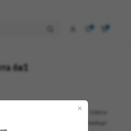
0
0
та 6в1
0.063 кг
КО "Свобода"
ние.