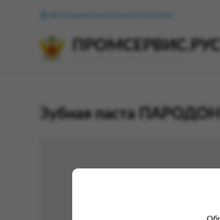
ФКУ Исправительная колония №1 (Копейск)
ПРОМСЕРВИС.РУ
сервис удалённого формирования заказов
Зубная паста ПАРОДОНТ
Обр