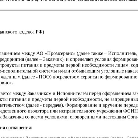
Страна
жданского кодекса РФ)
оглашением между АО «Промсервис» (далее также – Исполнитель
едприятия (далее – Заказчик), и определяет условия формирова
продукты питания и предметы первой необходимости лицам, со
о-исполнительной системы и/или отбывающим уголовные наказа
ужденным (далее - ПОО) посредством сервиса по формированию
рвис».
чается между Заказчиком и Исполнителем перед оформлением за
кты питания и предметы первой необходимости, не запрещенны
ательством (далее - передача). Формирование и вручение перед
ледственного изолятора или исправительного учреждения ФСИ
сия Заказчика со всеми условиями, оговоренными настоящим Сог
ия соглашения: