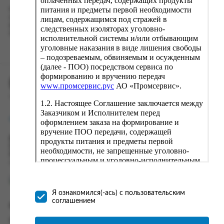
оплаченных передач, содержащих продукты
питания и предметы первой необходимости
Наш сервис запоминает данные о пользователе, информацию
о заказе и в следующий раз предложит вам повторить к
лицам, содержащимся под стражей в
вводу данные предыдущего заказа. Если условия вам не
следственных изоляторах уголовно-
подходят, выбирайте другие варианты.
исполнительной системы и/или отбывающим
уголовные наказания в виде лишения свободы
– подозреваемым, обвиняемым и осужденным
(далее - ПОО) посредством сервиса по
формированию и вручению передач
ПРОМСЕРВИС.РУС
www.промсервис.рус
АО «Промсервис».
сервис удалённого формирования заказов
1.2. Настоящее Соглашение заключается между
Заказчиком и Исполнителем перед
support@fguppromservis.ru
оформлением заказа на формирование и
вручение ПОО передачи, содержащей
Время работы поддержки:
продукты питания и предметы первой
Пн - Чт, 8.00 - 17.00
необходимости, не запрещенные уголовно-
Пт - 8.00 - 16.00
процессуальным и уголовно-исполнительным
по местному времени выбранного ФКУ
законодательством (далее - передача).
Формирование и вручение передач
осуществляется Исполнителем
Я ознакомился(-ась) с пользовательским
непосредственно на территории следственного
соглашением
Информация
изолятора или исправительного учреждения
ФСИН России. Соглашение может быть
Информация о доставке и оплате