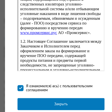
следственных изоляторах уголовно-
исполнительной системы и/или отбывающим
уголовные наказания в виде лишения свободы
– подозреваемым, обвиняемым и осужденным
ПРОМСЕРВИС.РУС
(далее - ПОО) посредством сервиса по
формированию и вручению передач
сервис удалённого формирования заказов
www.промсервис.рус
АО «Промсервис».
support@fguppromservis.ru
1.2. Настоящее Соглашение заключается между
Заказчиком и Исполнителем перед
Время работы поддержки:
оформлением заказа на формирование и
Пн - Чт, 8.00 - 17.00
вручение ПОО передачи, содержащей
Пт - 8.00 - 16.00
продукты питания и предметы первой
по местному времени выбранного ФКУ
необходимости, не запрещенные уголовно-
процессуальным и уголовно-исполнительным
законодательством (далее - передача).
Формирование и вручение передач
Информация
осуществляется Исполнителем
Я ознакомился(-ась) с пользовательским
непосредственно на территории следственного
Информация о доставке и оплате
соглашением
изолятора или исправительного учреждения
Часто задаваемые вопросы
ФСИН России. Соглашение может быть
заключено только в случае согласия Заказчика
Контакты
Закрыть
со всеми условиями, оговоренными
Политика конфиденциальности