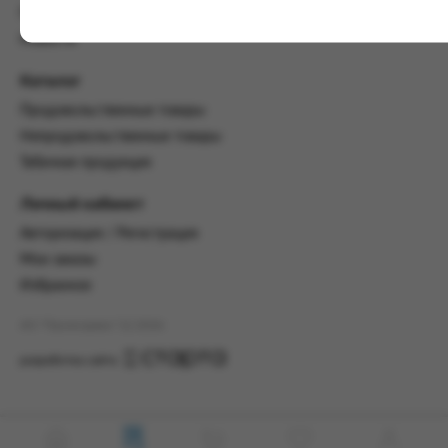
настоящим Соглашением.
Пользовательское соглашение
Предмет и порядок заключения
Новости
соглашения:
Каталог
2.1. Предметом Соглашения является оказание
Заказчику услуг по оформлению заказа (далее -
Продовольственные товары
Заказ) на формирование и вручение передачи
Непродовольственные товары
ПОО.
Табачная продукция
2.2. Настоящее Соглашение считается
заключенным после прохождения Заказчиком
Личный кабинет
процедуры принятия условий данного
Авторизация / Регистрация
Соглашения на сайте www.промсервис.рус
посредством установки галочки в разделе «Я
Мои заказы
ознакомлен и согласен с условиями
Избранное
Соглашения».
АО "Промсервис" (c) 2026
2.3. Заказчик выбирает учреждение
и заполняет Заказ на передачу товаров в
разработка сайта
соответствии с инструкциями, размещенными
на сайте Исполнителя, с указанием
информации о лице, которому необходимо
вручить передачу (фамилия, имя отчество,
день, месяц и год рождения).