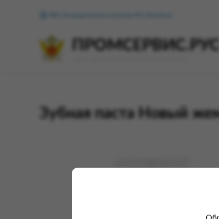
ФКУ Исправительная колония №1 (Копейск)
ПРОМСЕРВИС.РУ
сервис удалённого формирования заказов
Зубная паста Новый же
Обр