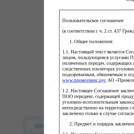
Пользовательское соглашение
(в соответствии с ч. 2 ст. 437 Гра
Общее положения:
1.1. Настоящий текст является С
лицом, пользующимся услугами Пр
оплаченных передач, содержащих 
следственных изоляторах уголовн
подозреваемым, обвиняемым и ос
www.промсервис.рус
АО «Промсе
1.2. Настоящее Соглашение заклю
ПОО передачи, содержащей проду
уголовно-исполнительным законод
непосредственно на территории с
заключено только в случае согла
Предмет и порядок заключен
Как купить?
Оплата