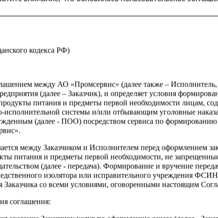
Страна
жданского кодекса РФ)
оглашением между АО «Промсервис» (далее также – Исполнитель
едприятия (далее – Заказчик), и определяет условия формирова
продукты питания и предметы первой необходимости лицам, со
о-исполнительной системы и/или отбывающим уголовные наказа
ужденным (далее - ПОО) посредством сервиса по формированию
рвис».
чается между Заказчиком и Исполнителем перед оформлением за
кты питания и предметы первой необходимости, не запрещенны
ательством (далее - передача). Формирование и вручение перед
ледственного изолятора или исправительного учреждения ФСИ
сия Заказчика со всеми условиями, оговоренными настоящим Сог
ия соглашения: