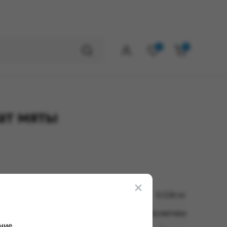
0
0
ат мяты
0.136 кг
Невская Косметика
ние.