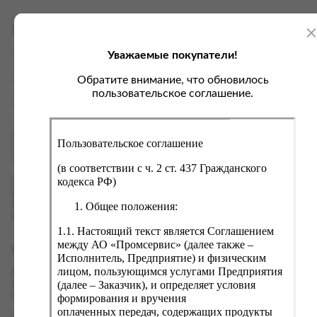
ка, крупа, макаронные изделия
ксофонные карты связи
со, птица, колбасы
кстиль, одежда, обувь, белье
Характеристики
ощи, зелень, фрукты, ягоды
аковочные пакеты
Уважаемые покупатели!
Вес
0.1 кг
ченье, пряники, вафли, зефир
зяйственные товары
Производитель
Гренди
Обратите внимание, что обновилось
ба, икра, морепродукты
ектротовары
пользовательское соглашение.
Страна
Россия
хар, соль, приправы, специи
ортивное питание
Пользовательское соглашение
Как купить?
Оплата
вары для животных
(в соответствии с ч. 2 ст. 437 Гражданского
рты, пирожные, кексы, рулеты
кодекса РФ)
Оформить заказ на нашем сайте легко. Просто добавьте
выбранные товары в корзину, а затем перейдите на страницу
ляльные и кошерные продукты
Общее положения:
Корзина, проверьте правильность заказанных позиций и
нажмите кнопку «Оформить заказ».
еб, хлебобулочные изделия
1.1. Настоящий текст является Соглашением
й, кофе, какао
между АО «Промсервис» (далее также –
Оформление заказа
Исполнитель, Предприятие) и физическим
псы, сухарики, сухофрукты, орехи, семечки
лицом, пользующимся услугами Предприятия
Проверьте правильность ввода информации: позиции заказа,
(далее – Заказчик), и определяет условия
выбор местоположения, данные о покупателе. Нажмите
колад, шоколадные батончики
кнопку «Оформить заказ».
формирования и вручения
оплаченных передач, содержащих продукты