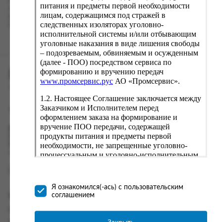
Наш сервис запоминает данные о пользователе, информацию
питания и предметы первой необходимости
о заказе и в следующий раз предложит вам повторить к
лицам, содержащимся под стражей в
вводу данные предыдущего заказа. Если условия вам не
следственных изоляторах уголовно-
подходят, выбирайте другие варианты.
исполнительной системы и/или отбывающим
уголовные наказания в виде лишения свободы
– подозреваемым, обвиняемым и осужденным
(далее - ПОО) посредством сервиса по
формированию и вручению передач
ПРОМСЕРВИС.РУС
www.промсервис.рус
АО «Промсервис».
сервис удалённого формирования заказов
1.2. Настоящее Соглашение заключается между
Заказчиком и Исполнителем перед
support@fguppromservis.ru
оформлением заказа на формирование и
вручение ПОО передачи, содержащей
Время работы поддержки:
продукты питания и предметы первой
Пн - Чт, 8.00 - 17.00
необходимости, не запрещенные уголовно-
Пт - 8.00 - 16.00
по местному времени выбранного ФКУ
процессуальным и уголовно-исполнительным
законодательством (далее - передача).
Формирование и вручение передач
осуществляется Исполнителем
Я ознакомился(-ась) с пользовательским
непосредственно на территории следственного
соглашением
Информация
изолятора или исправительного учреждения
ФСИН России. Соглашение может быть
Информация о доставке и оплате
заключено только в случае согласия Заказчика