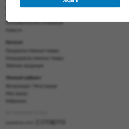
Закрыть
Часто задаваемые вопросы
со всеми условиями, оговоренными
Контакты
настоящим Соглашением.
Политика конфиденциальности
Предмет и порядок заключения
Пользовательское соглашение
соглашения:
Новости
2.1. Предметом Соглашения является оказание
Заказчику услуг по оформлению заказа (далее -
Каталог
Заказ) на формирование и вручение передачи
Продовольственные товары
ПОО.
Непродовольственные товары
2.2. Настоящее Соглашение считается
Табачная продукция
заключенным после прохождения Заказчиком
процедуры принятия условий данного
Личный кабинет
Соглашения на сайте www.промсервис.рус
посредством установки галочки в разделе «Я
Авторизация / Регистрация
ознакомлен и согласен с условиями
Мои заказы
Соглашения».
Избранное
2.3. Заказчик выбирает учреждение
и заполняет Заказ на передачу товаров в
АО "Промсервис" (c) 2026
соответствии с инструкциями, размещенными
на сайте Исполнителя, с указанием
разработка сайта
информации о лице, которому необходимо