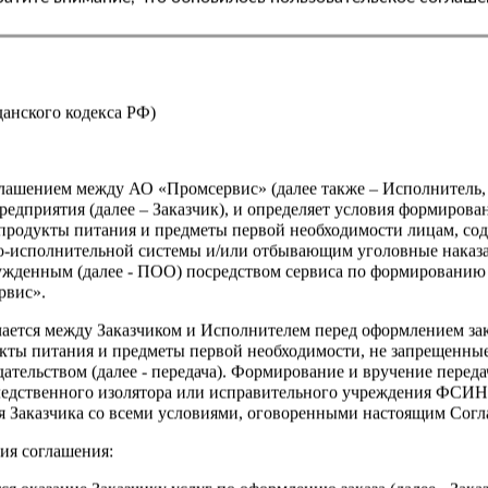
Страна
жданского кодекса РФ)
оглашением между АО «Промсервис» (далее также – Исполнитель
едприятия (далее – Заказчик), и определяет условия формирова
продукты питания и предметы первой необходимости лицам, со
о-исполнительной системы и/или отбывающим уголовные наказа
ужденным (далее - ПОО) посредством сервиса по формированию
рвис».
чается между Заказчиком и Исполнителем перед оформлением за
кты питания и предметы первой необходимости, не запрещенны
ательством (далее - передача). Формирование и вручение перед
ледственного изолятора или исправительного учреждения ФСИ
сия Заказчика со всеми условиями, оговоренными настоящим Сог
ия соглашения: