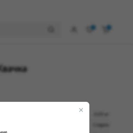
0
0
Жвачка
0.05 кг
Colgate
ние.