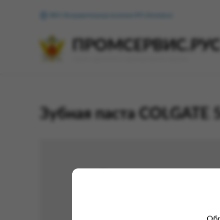
ФКУ Исправительная колония №1 (Копейск)
ПРОМСЕРВИС.РУ
сервис удалённого формирования заказов
Зубная паста COLGATE 
Обр