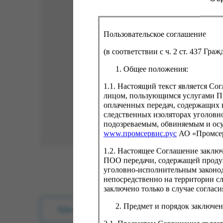
Пользовательское соглашение
(в соответствии с ч. 2 ст. 437 Гра
Общее положения:
1.1. Настоящий текст является С
лицом, пользующимся услугами Пр
оплаченных передач, содержащих 
следственных изоляторах уголовн
подозреваемым, обвиняемым и ос
www.промсервис.рус
АО «Промсе
1.2. Настоящее Соглашение заклю
ПОО передачи, содержащей проду
уголовно-исполнительным законод
непосредственно на территории с
заключено только в случае согла
Предмет и порядок заключен
Как купить?
Оплата