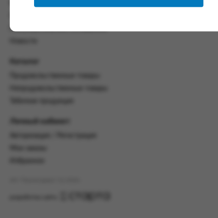
со всеми условиями, оговоренными
Контакты
настоящим Соглашением.
Политика конфиденциальности
Предмет и порядок заключения
Пользовательское соглашение
соглашения:
Новости
2.1. Предметом Соглашения является оказание
Каталог
Заказчику услуг по оформлению заказа (далее -
Заказ) на формирование и вручение передачи
Продовольственные товары
ПОО.
Непродовольственные товары
2.2. Настоящее Соглашение считается
Табачная продукция
заключенным после прохождения Заказчиком
процедуры принятия условий данного
Личный кабинет
Соглашения на сайте www.промсервис.рус
Авторизация / Регистрация
посредством установки галочки в разделе «Я
ознакомлен и согласен с условиями
Мои заказы
Соглашения».
Избранное
2.3. Заказчик выбирает учреждение
АО "Промсервис" (c) 2026
и заполняет Заказ на передачу товаров в
соответствии с инструкциями, размещенными
разработка сайта
на сайте Исполнителя, с указанием
информации о лице, которому необходимо