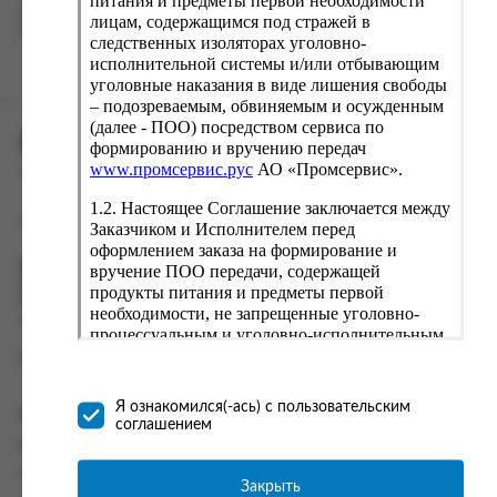
питания и предметы первой необходимости
вводу данные предыдущего заказа. Если условия вам не
лицам, содержащимся под стражей в
подходят, выбирайте другие варианты.
следственных изоляторах уголовно-
исполнительной системы и/или отбывающим
уголовные наказания в виде лишения свободы
– подозреваемым, обвиняемым и осужденным
(далее - ПОО) посредством сервиса по
ПРОМСЕРВИС.РУС
формированию и вручению передач
www.промсервис.рус
АО «Промсервис».
сервис удалённого формирования заказов
1.2. Настоящее Соглашение заключается между
support@fguppromservis.ru
Заказчиком и Исполнителем перед
оформлением заказа на формирование и
Время работы поддержки:
вручение ПОО передачи, содержащей
Пн - Чт, 8.00 - 17.00
продукты питания и предметы первой
Пт - 8.00 - 16.00
необходимости, не запрещенные уголовно-
по местному времени выбранного ФКУ
процессуальным и уголовно-исполнительным
законодательством (далее - передача).
Формирование и вручение передач
осуществляется Исполнителем
Я ознакомился(-ась) с пользовательским
Информация
непосредственно на территории следственного
соглашением
изолятора или исправительного учреждения
Информация о доставке и оплате
ФСИН России. Соглашение может быть
Часто задаваемые вопросы
заключено только в случае согласия Заказчика
Закрыть