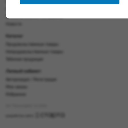
со всеми условиями, оговоренными
Контакты
настоящим Соглашением.
Политика конфиденциальности
Предмет и порядок заключения
Пользовательское соглашение
соглашения:
Новости
2.1. Предметом Соглашения является оказание
Каталог
Заказчику услуг по оформлению заказа (далее -
Заказ) на формирование и вручение передачи
Продовольственные товары
ПОО.
Непродовольственные товары
2.2. Настоящее Соглашение считается
Табачная продукция
заключенным после прохождения Заказчиком
процедуры принятия условий данного
Личный кабинет
Соглашения на сайте www.промсервис.рус
Авторизация / Регистрация
посредством установки галочки в разделе «Я
ознакомлен и согласен с условиями
Мои заказы
Соглашения».
Избранное
2.3. Заказчик выбирает учреждение
АО "Промсервис" (c) 2026
и заполняет Заказ на передачу товаров в
соответствии с инструкциями, размещенными
разработка сайта
на сайте Исполнителя, с указанием
информации о лице, которому необходимо