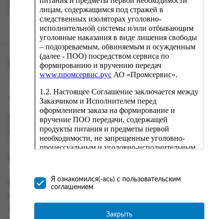
питания и предметы первой необходимости
вводу данные предыдущего заказа. Если условия вам не
лицам, содержащимся под стражей в
подходят, выбирайте другие варианты.
следственных изоляторах уголовно-
исполнительной системы и/или отбывающим
уголовные наказания в виде лишения свободы
– подозреваемым, обвиняемым и осужденным
(далее - ПОО) посредством сервиса по
ПРОМСЕРВИС.РУС
формированию и вручению передач
www.промсервис.рус
АО «Промсервис».
сервис удалённого формирования заказов
1.2. Настоящее Соглашение заключается между
support@fguppromservis.ru
Заказчиком и Исполнителем перед
оформлением заказа на формирование и
Время работы поддержки:
вручение ПОО передачи, содержащей
Пн - Чт, 8.00 - 17.00
продукты питания и предметы первой
Пт - 8.00 - 16.00
необходимости, не запрещенные уголовно-
по местному времени выбранного ФКУ
процессуальным и уголовно-исполнительным
законодательством (далее - передача).
Формирование и вручение передач
осуществляется Исполнителем
Я ознакомился(-ась) с пользовательским
Информация
непосредственно на территории следственного
соглашением
изолятора или исправительного учреждения
Информация о доставке и оплате
ФСИН России. Соглашение может быть
Часто задаваемые вопросы
заключено только в случае согласия Заказчика
Закрыть