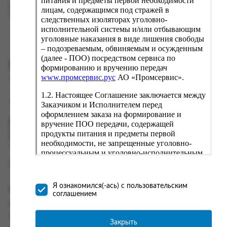
питания и предметы первой необходимости
вводу данные предыдущего заказа. Если условия вам не
лицам, содержащимся под стражей в
подходят, выбирайте другие варианты.
следственных изоляторах уголовно-
исполнительной системы и/или отбывающим
уголовные наказания в виде лишения свободы
– подозреваемым, обвиняемым и осужденным
(далее - ПОО) посредством сервиса по
ПРОМСЕРВИС.РУС
формированию и вручению передач
www.промсервис.рус
АО «Промсервис».
сервис удалённого формирования заказов
1.2. Настоящее Соглашение заключается между
support@fguppromservis.ru
Заказчиком и Исполнителем перед
оформлением заказа на формирование и
Время работы поддержки:
вручение ПОО передачи, содержащей
Пн - Чт, 8.00 - 17.00
продукты питания и предметы первой
Пт - 8.00 - 16.00
необходимости, не запрещенные уголовно-
по местному времени выбранного ФКУ
процессуальным и уголовно-исполнительным
законодательством (далее - передача).
Формирование и вручение передач
осуществляется Исполнителем
Я ознакомился(-ась) с пользовательским
Информация
непосредственно на территории следственного
соглашением
изолятора или исправительного учреждения
Информация о доставке и оплате
ФСИН России. Соглашение может быть
Часто задаваемые вопросы
заключено только в случае согласия Заказчика
Закрыть