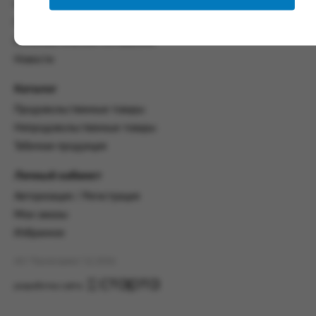
со всеми условиями, оговоренными
Контакты
настоящим Соглашением.
Политика конфиденциальности
Предмет и порядок заключения
Пользовательское соглашение
соглашения:
Новости
2.1. Предметом Соглашения является оказание
Каталог
Заказчику услуг по оформлению заказа (далее -
Заказ) на формирование и вручение передачи
Продовольственные товары
ПОО.
Непродовольственные товары
2.2. Настоящее Соглашение считается
Табачная продукция
заключенным после прохождения Заказчиком
процедуры принятия условий данного
Личный кабинет
Соглашения на сайте www.промсервис.рус
Авторизация / Регистрация
посредством установки галочки в разделе «Я
ознакомлен и согласен с условиями
Мои заказы
Соглашения».
Избранное
2.3. Заказчик выбирает учреждение
АО "Промсервис" (c) 2026
и заполняет Заказ на передачу товаров в
соответствии с инструкциями, размещенными
разработка сайта
на сайте Исполнителя, с указанием
информации о лице, которому необходимо