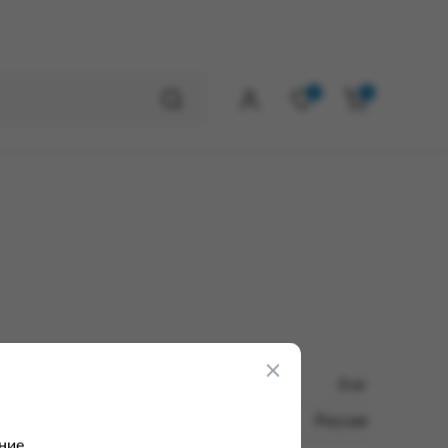
0
0
0 кг
Россия
ние.