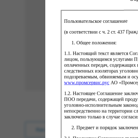
Пользовательское соглашение
(в соответствии с ч. 2 ст. 437 Гра
Общее положения:
1.1. Настоящий текст является С
лицом, пользующимся услугами Пр
оплаченных передач, содержащих 
следственных изоляторах уголовн
подозреваемым, обвиняемым и ос
www.промсервис.рус
АО «Промсе
1.2. Настоящее Соглашение заклю
ПОО передачи, содержащей проду
уголовно-исполнительным законод
непосредственно на территории с
заключено только в случае согла
Предмет и порядок заключен
Как купить?
Оплата