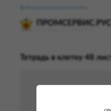
ФКУ Исправительная колония №1 (Копейск)
ПРОМСЕРВИС.РУ
сервис удалённого формирования заказов
Тетрадь в клетку 48 лис
Обр