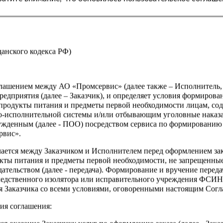
жданского кодекса РФ)
оглашением между АО «Промсервис» (далее также – Исполнитель
едприятия (далее – Заказчик), и определяет условия формирова
продукты питания и предметы первой необходимости лицам, со
о-исполнительной системы и/или отбывающим уголовные наказа
ужденным (далее - ПОО) посредством сервиса по формированию
рвис».
чается между Заказчиком и Исполнителем перед оформлением за
кты питания и предметы первой необходимости, не запрещенны
ательством (далее - передача). Формирование и вручение перед
ледственного изолятора или исправительного учреждения ФСИ
сия Заказчика со всеми условиями, оговоренными настоящим Сог
ия соглашения: