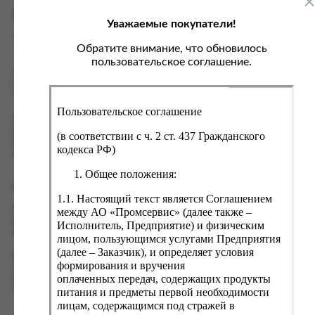
ка, крупа, макаронные изделия
ксофонные карты связи
Характеристики
Уважаемые покупатели!
со, птица, колбасы
кстиль, одежда, обувь, белье
Вес
0 кг
ощи, зелень, фрукты, ягоды
аковочные пакеты
Обратите внимание, что обновилось
пользовательское соглашение.
ченье, пряники, вафли, зефир
зяйственные товары
Как купить?
Оплата
ба, икра, морепродукты
ектротовары
Пользовательское соглашение
хар, соль, приправы, специи
Оформить заказ на нашем сайте легко. Просто добавьте
выбранные товары в корзину, а затем перейдите на страницу
ортивное питание
(в соответствии с ч. 2 ст. 437 Гражданского
Корзина, проверьте правильность заказанных позиций и
кодекса РФ)
вары для животных
нажмите кнопку «Оформить заказ».
Общее положения:
рты, пирожные, кексы, рулеты
Оформление заказа
1.1. Настоящий текст является Соглашением
ляльные и кошерные продукты
Проверьте правильность ввода информации: позиции заказа,
между АО «Промсервис» (далее также –
еб, хлебобулочные изделия
выбор местоположения, данные о покупателе. Нажмите
Исполнитель, Предприятие) и физическим
кнопку «Оформить заказ».
лицом, пользующимся услугами Предприятия
й, кофе, какао
(далее – Заказчик), и определяет условия
Наш сервис запоминает данные о пользователе, информацию
псы, сухарики, сухофрукты, орехи, семечки
формирования и вручения
о заказе и в следующий раз предложит вам повторить к
оплаченных передач, содержащих продукты
вводу данные предыдущего заказа. Если условия вам не
колад, шоколадные батончики
подходят, выбирайте другие варианты.
питания и предметы первой необходимости
лицам, содержащимся под стражей в