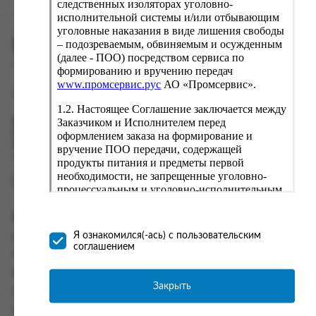
следственных изоляторах уголовно-
исполнительной системы и/или отбывающим
уголовные наказания в виде лишения свободы
ПРОМСЕРВИС.РУС
– подозреваемым, обвиняемым и осужденным
(далее - ПОО) посредством сервиса по
сервис удалённого формирования заказов
формированию и вручению передач
www.промсервис.рус
АО «Промсервис».
support@fguppromservis.ru
1.2. Настоящее Соглашение заключается между
Заказчиком и Исполнителем перед
Время работы поддержки:
Пн - Чт, 8.00 - 17.00
оформлением заказа на формирование и
Пт - 8.00 - 16.00
вручение ПОО передачи, содержащей
по местному времени выбранного ФКУ
продукты питания и предметы первой
необходимости, не запрещенные уголовно-
процессуальным и уголовно-исполнительным
законодательством (далее - передача).
Формирование и вручение передач
Информация
осуществляется Исполнителем
Я ознакомился(-ась) с пользовательским
Информация о доставке и оплате
непосредственно на территории следственного
соглашением
изолятора или исправительного учреждения
Часто задаваемые вопросы
ФСИН России. Соглашение может быть
Контакты
заключено только в случае согласия Заказчика
Закрыть
Политика конфиденциальности
со всеми условиями, оговоренными
настоящим Соглашением.
Пользовательское соглашение