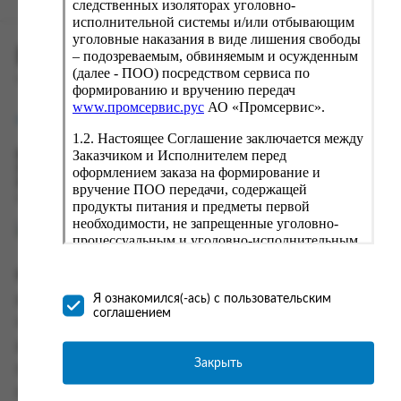
следственных изоляторах уголовно-
исполнительной системы и/или отбывающим
уголовные наказания в виде лишения свободы
ПРОМСЕРВИС.РУС
– подозреваемым, обвиняемым и осужденным
(далее - ПОО) посредством сервиса по
сервис удалённого формирования заказов
формированию и вручению передач
www.промсервис.рус
АО «Промсервис».
support@fguppromservis.ru
1.2. Настоящее Соглашение заключается между
Заказчиком и Исполнителем перед
Время работы поддержки:
Пн - Чт, 8.00 - 17.00
оформлением заказа на формирование и
Пт - 8.00 - 16.00
вручение ПОО передачи, содержащей
по местному времени выбранного ФКУ
продукты питания и предметы первой
необходимости, не запрещенные уголовно-
процессуальным и уголовно-исполнительным
законодательством (далее - передача).
Формирование и вручение передач
Информация
осуществляется Исполнителем
Я ознакомился(-ась) с пользовательским
Информация о доставке и оплате
непосредственно на территории следственного
соглашением
изолятора или исправительного учреждения
Часто задаваемые вопросы
ФСИН России. Соглашение может быть
Контакты
заключено только в случае согласия Заказчика
Закрыть
Политика конфиденциальности
со всеми условиями, оговоренными
настоящим Соглашением.
Пользовательское соглашение