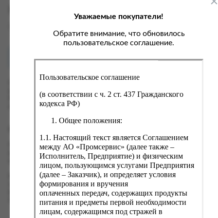
ка, крупа, макаронные изделия
ксофонные карты связи
Характеристики
Уважаемые покупатели!
со, птица, колбасы
кстиль, одежда, обувь, белье
Вес
0 кг
ощи, зелень, фрукты, ягоды
аковочные пакеты
Обратите внимание, что обновилось
пользовательское соглашение.
ченье, пряники, вафли, зефир
зяйственные товары
Как купить?
Оплата
ба, икра, морепродукты
ектротовары
Пользовательское соглашение
хар, соль, приправы, специи
Оформить заказ на нашем сайте легко. Просто добавьте
выбранные товары в корзину, а затем перейдите на страницу
ортивное питание
(в соответствии с ч. 2 ст. 437 Гражданского
Корзина, проверьте правильность заказанных позиций и
кодекса РФ)
вары для животных
нажмите кнопку «Оформить заказ».
Общее положения:
рты, пирожные, кексы, рулеты
Оформление заказа
1.1. Настоящий текст является Соглашением
ляльные и кошерные продукты
Проверьте правильность ввода информации: позиции заказа,
между АО «Промсервис» (далее также –
еб, хлебобулочные изделия
выбор местоположения, данные о покупателе. Нажмите
Исполнитель, Предприятие) и физическим
кнопку «Оформить заказ».
лицом, пользующимся услугами Предприятия
й, кофе, какао
(далее – Заказчик), и определяет условия
Наш сервис запоминает данные о пользователе, информацию
псы, сухарики, сухофрукты, орехи, семечки
формирования и вручения
о заказе и в следующий раз предложит вам повторить к
оплаченных передач, содержащих продукты
вводу данные предыдущего заказа. Если условия вам не
колад, шоколадные батончики
подходят, выбирайте другие варианты.
питания и предметы первой необходимости
лицам, содержащимся под стражей в