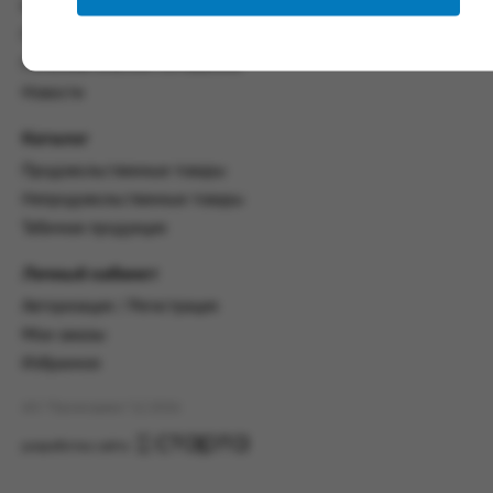
со всеми условиями, оговоренными
Контакты
настоящим Соглашением.
Политика конфиденциальности
Предмет и порядок заключения
Пользовательское соглашение
соглашения:
Новости
2.1. Предметом Соглашения является оказание
Каталог
Заказчику услуг по оформлению заказа (далее -
Заказ) на формирование и вручение передачи
Продовольственные товары
ПОО.
Непродовольственные товары
2.2. Настоящее Соглашение считается
Табачная продукция
заключенным после прохождения Заказчиком
процедуры принятия условий данного
Личный кабинет
Соглашения на сайте www.промсервис.рус
Авторизация / Регистрация
посредством установки галочки в разделе «Я
ознакомлен и согласен с условиями
Мои заказы
Соглашения».
Избранное
2.3. Заказчик выбирает учреждение
АО "Промсервис" (c) 2026
и заполняет Заказ на передачу товаров в
соответствии с инструкциями, размещенными
разработка сайта
на сайте Исполнителя, с указанием
информации о лице, которому необходимо