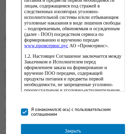
питания и предметы первой необходимости
вводу данные предыдущего заказа. Если условия вам не
лицам, содержащимся под стражей в
подходят, выбирайте другие варианты.
следственных изоляторах уголовно-
исполнительной системы и/или отбывающим
уголовные наказания в виде лишения свободы
– подозреваемым, обвиняемым и осужденным
(далее - ПОО) посредством сервиса по
ПРОМСЕРВИС.РУС
формированию и вручению передач
www.промсервис.рус
АО «Промсервис».
сервис удалённого формирования заказов
1.2. Настоящее Соглашение заключается между
support@fguppromservis.ru
Заказчиком и Исполнителем перед
оформлением заказа на формирование и
Время работы поддержки:
вручение ПОО передачи, содержащей
Пн - Чт, 8.00 - 17.00
продукты питания и предметы первой
Пт - 8.00 - 16.00
необходимости, не запрещенные уголовно-
по местному времени выбранного ФКУ
процессуальным и уголовно-исполнительным
законодательством (далее - передача).
Формирование и вручение передач
осуществляется Исполнителем
Я ознакомился(-ась) с пользовательским
Информация
непосредственно на территории следственного
соглашением
изолятора или исправительного учреждения
Информация о доставке и оплате
ФСИН России. Соглашение может быть
Часто задаваемые вопросы
заключено только в случае согласия Заказчика
Закрыть