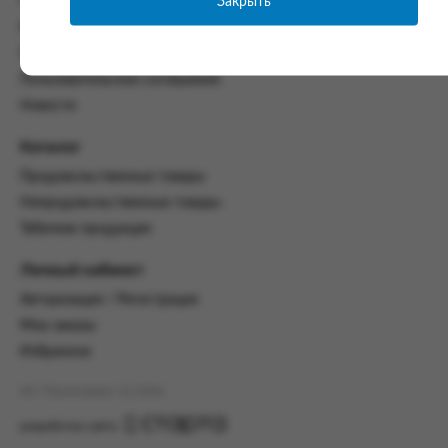
Закрыть
Часто задаваемые вопросы
со всеми условиями, оговоренными
Контакты
настоящим Соглашением.
Политика конфиденциальности
Предмет и порядок заключения
Пользовательское соглашение
соглашения:
Новости
2.1. Предметом Соглашения является оказание
Заказчику услуг по оформлению заказа (далее -
Каталог
Заказ) на формирование и вручение передачи
Продовольственные товары
ПОО.
Непродовольственные товары
2.2. Настоящее Соглашение считается
Табачная продукция
заключенным после прохождения Заказчиком
процедуры принятия условий данного
Личный кабинет
Соглашения на сайте www.промсервис.рус
посредством установки галочки в разделе «Я
Авторизация / Регистрация
ознакомлен и согласен с условиями
Мои заказы
Соглашения».
Избранное
2.3. Заказчик выбирает учреждение
и заполняет Заказ на передачу товаров в
АО "Промсервис" (c) 2026
соответствии с инструкциями, размещенными
на сайте Исполнителя, с указанием
разработка сайта
информации о лице, которому необходимо