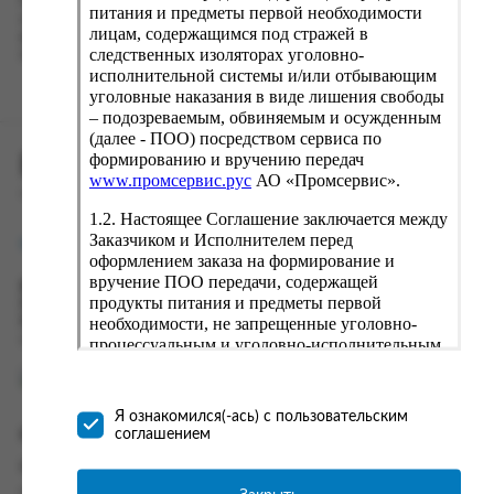
Наш сервис запоминает данные о пользователе, информацию
питания и предметы первой необходимости
о заказе и в следующий раз предложит вам повторить к
лицам, содержащимся под стражей в
вводу данные предыдущего заказа. Если условия вам не
следственных изоляторах уголовно-
подходят, выбирайте другие варианты.
исполнительной системы и/или отбывающим
уголовные наказания в виде лишения свободы
– подозреваемым, обвиняемым и осужденным
(далее - ПОО) посредством сервиса по
формированию и вручению передач
ПРОМСЕРВИС.РУС
www.промсервис.рус
АО «Промсервис».
сервис удалённого формирования заказов
1.2. Настоящее Соглашение заключается между
Заказчиком и Исполнителем перед
support@fguppromservis.ru
оформлением заказа на формирование и
вручение ПОО передачи, содержащей
Время работы поддержки:
продукты питания и предметы первой
Пн - Чт, 8.00 - 17.00
необходимости, не запрещенные уголовно-
Пт - 8.00 - 16.00
по местному времени выбранного ФКУ
процессуальным и уголовно-исполнительным
законодательством (далее - передача).
Формирование и вручение передач
осуществляется Исполнителем
Я ознакомился(-ась) с пользовательским
непосредственно на территории следственного
соглашением
Информация
изолятора или исправительного учреждения
ФСИН России. Соглашение может быть
Информация о доставке и оплате
заключено только в случае согласия Заказчика