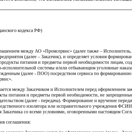
жданского кодекса РФ)
оглашением между АО «Промсервис» (далее также – Исполнитель
едприятия (далее – Заказчик), и определяет условия формирова
продукты питания и предметы первой необходимости лицам, со
о-исполнительной системы и/или отбывающим уголовные наказа
ужденным (далее - ПОО) посредством сервиса по формированию
рвис».
чается между Заказчиком и Исполнителем перед оформлением за
кты питания и предметы первой необходимости, не запрещенны
ательством (далее - передача). Формирование и вручение перед
ледственного изолятора или исправительного учреждения ФСИ
сия Заказчика со всеми условиями, оговоренными настоящим Сог
ия соглашения: