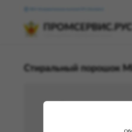
ФКУ Исправительная колония №1 (Копейск)
ПРОМСЕРВИС.РУ
сервис удалённого формирования заказов
Стиральный порошок МИ
Обр