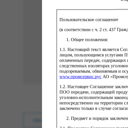
Пользовательское соглашение
(в соответствии с ч. 2 ст. 437 Гра
Общее положения:
1.1. Настоящий текст является С
лицом, пользующимся услугами Пр
оплаченных передач, содержащих 
следственных изоляторах уголовн
подозреваемым, обвиняемым и ос
www.промсервис.рус
АО «Промсе
1.2. Настоящее Соглашение заклю
ПОО передачи, содержащей проду
уголовно-исполнительным законод
непосредственно на территории с
заключено только в случае согла
Предмет и порядок заключен
Как купить?
Оплата