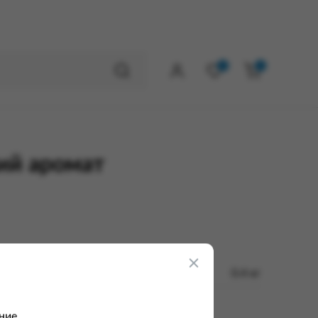
0
0
ий аромат
0.4 кг
ние.