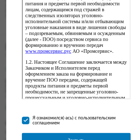
Наш сервис запоминает данные о пользователе, информацию
питания и предметы первой необходимости
о заказе и в следующий раз предложит вам повторить к
лицам, содержащимся под стражей в
вводу данные предыдущего заказа. Если условия вам не
следственных изоляторах уголовно-
подходят, выбирайте другие варианты.
исполнительной системы и/или отбывающим
уголовные наказания в виде лишения свободы
– подозреваемым, обвиняемым и осужденным
(далее - ПОО) посредством сервиса по
формированию и вручению передач
ПРОМСЕРВИС.РУС
www.промсервис.рус
АО «Промсервис».
сервис удалённого формирования заказов
1.2. Настоящее Соглашение заключается между
Заказчиком и Исполнителем перед
support@fguppromservis.ru
оформлением заказа на формирование и
вручение ПОО передачи, содержащей
Время работы поддержки:
продукты питания и предметы первой
Пн - Чт, 8.00 - 17.00
необходимости, не запрещенные уголовно-
Пт - 8.00 - 16.00
по местному времени выбранного ФКУ
процессуальным и уголовно-исполнительным
законодательством (далее - передача).
Формирование и вручение передач
осуществляется Исполнителем
Я ознакомился(-ась) с пользовательским
непосредственно на территории следственного
соглашением
Информация
изолятора или исправительного учреждения
ФСИН России. Соглашение может быть
Информация о доставке и оплате
заключено только в случае согласия Заказчика