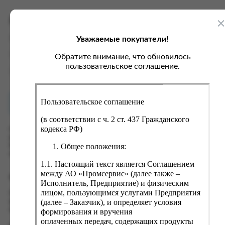
ка, крупа, макаронные изделия
ксофонные карты связи
со, птица, колбасы
кстиль, одежда, обувь, белье
Характеристики
ощи, зелень, фрукты, ягоды
аковочные пакеты
Уважаемые покупатели!
Вес
0.5 кг
ченье, пряники, вафли, зефир
зяйственные товары
Производитель
ЗАО "Аист"
Обратите внимание, что обновилось
ба, икра, морепродукты
ектротовары
пользовательское соглашение.
Страна
Россия
хар, соль, приправы, специи
ортивное питание
Пользовательское соглашение
Как купить?
Оплата
вары для животных
(в соответствии с ч. 2 ст. 437 Гражданского
рты, пирожные, кексы, рулеты
кодекса РФ)
Оформить заказ на нашем сайте легко. Просто добавьте
выбранные товары в корзину, а затем перейдите на страницу
ляльные и кошерные продукты
Общее положения:
Корзина, проверьте правильность заказанных позиций и
нажмите кнопку «Оформить заказ».
еб, хлебобулочные изделия
1.1. Настоящий текст является Соглашением
й, кофе, какао
между АО «Промсервис» (далее также –
Оформление заказа
Исполнитель, Предприятие) и физическим
псы, сухарики, сухофрукты, орехи, семечки
лицом, пользующимся услугами Предприятия
Проверьте правильность ввода информации: позиции заказа,
(далее – Заказчик), и определяет условия
выбор местоположения, данные о покупателе. Нажмите
колад, шоколадные батончики
кнопку «Оформить заказ».
формирования и вручения
оплаченных передач, содержащих продукты