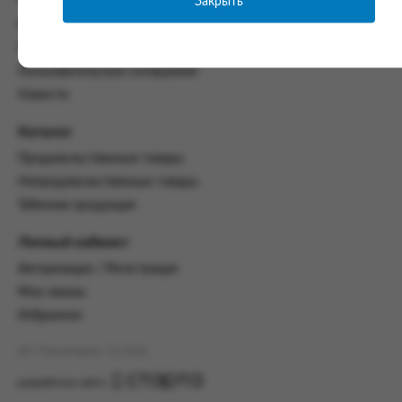
Закрыть
Часто задаваемые вопросы
со всеми условиями, оговоренными
Контакты
настоящим Соглашением.
Политика конфиденциальности
Предмет и порядок заключения
Пользовательское соглашение
соглашения:
Новости
2.1. Предметом Соглашения является оказание
Заказчику услуг по оформлению заказа (далее -
Каталог
Заказ) на формирование и вручение передачи
Продовольственные товары
ПОО.
Непродовольственные товары
2.2. Настоящее Соглашение считается
Табачная продукция
заключенным после прохождения Заказчиком
процедуры принятия условий данного
Личный кабинет
Соглашения на сайте www.промсервис.рус
посредством установки галочки в разделе «Я
Авторизация / Регистрация
ознакомлен и согласен с условиями
Мои заказы
Соглашения».
Избранное
2.3. Заказчик выбирает учреждение
и заполняет Заказ на передачу товаров в
АО "Промсервис" (c) 2026
соответствии с инструкциями, размещенными
на сайте Исполнителя, с указанием
разработка сайта
информации о лице, которому необходимо