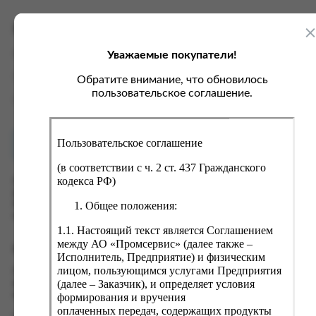
ка, крупа, макаронные изделия
ксофонные карты связи
со, птица, колбасы
кстиль, одежда, обувь, белье
Характеристики
ощи, зелень, фрукты, ягоды
аковочные пакеты
Уважаемые покупатели!
Вес
0 кг
ченье, пряники, вафли, зефир
зяйственные товары
Производитель
Арнест
Обратите внимание, что обновилось
ба, икра, морепродукты
ектротовары
пользовательское соглашение.
Страна
Россия
хар, соль, приправы, специи
ортивное питание
Пользовательское соглашение
Как купить?
Оплата
вары для животных
(в соответствии с ч. 2 ст. 437 Гражданского
рты, пирожные, кексы, рулеты
кодекса РФ)
Оформить заказ на нашем сайте легко. Просто добавьте
выбранные товары в корзину, а затем перейдите на страницу
ляльные и кошерные продукты
Общее положения:
Корзина, проверьте правильность заказанных позиций и
нажмите кнопку «Оформить заказ».
еб, хлебобулочные изделия
1.1. Настоящий текст является Соглашением
й, кофе, какао
между АО «Промсервис» (далее также –
Оформление заказа
Исполнитель, Предприятие) и физическим
псы, сухарики, сухофрукты, орехи, семечки
лицом, пользующимся услугами Предприятия
Проверьте правильность ввода информации: позиции заказа,
(далее – Заказчик), и определяет условия
выбор местоположения, данные о покупателе. Нажмите
колад, шоколадные батончики
кнопку «Оформить заказ».
формирования и вручения
оплаченных передач, содержащих продукты