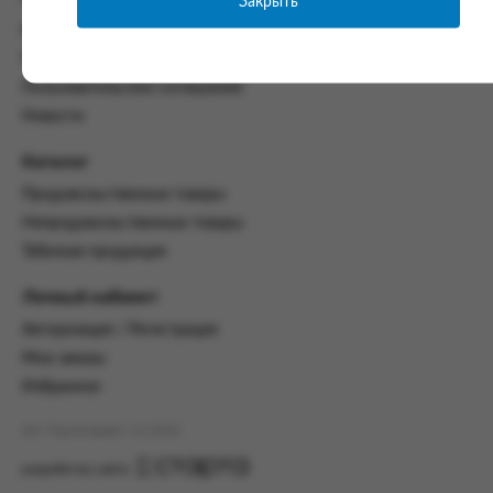
Закрыть
Часто задаваемые вопросы
со всеми условиями, оговоренными
Контакты
настоящим Соглашением.
Политика конфиденциальности
Предмет и порядок заключения
Пользовательское соглашение
соглашения:
Новости
2.1. Предметом Соглашения является оказание
Заказчику услуг по оформлению заказа (далее -
Каталог
Заказ) на формирование и вручение передачи
Продовольственные товары
ПОО.
Непродовольственные товары
2.2. Настоящее Соглашение считается
Табачная продукция
заключенным после прохождения Заказчиком
процедуры принятия условий данного
Личный кабинет
Соглашения на сайте www.промсервис.рус
посредством установки галочки в разделе «Я
Авторизация / Регистрация
ознакомлен и согласен с условиями
Мои заказы
Соглашения».
Избранное
2.3. Заказчик выбирает учреждение
и заполняет Заказ на передачу товаров в
АО "Промсервис" (c) 2026
соответствии с инструкциями, размещенными
на сайте Исполнителя, с указанием
разработка сайта
информации о лице, которому необходимо