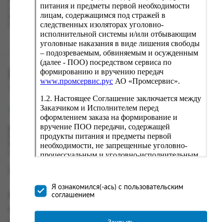
Наш сервис запоминает данные о пользователе, информацию
питания и предметы первой необходимости
о заказе и в следующий раз предложит вам повторить к
лицам, содержащимся под стражей в
вводу данные предыдущего заказа. Если условия вам не
следственных изоляторах уголовно-
подходят, выбирайте другие варианты.
исполнительной системы и/или отбывающим
уголовные наказания в виде лишения свободы
– подозреваемым, обвиняемым и осужденным
(далее - ПОО) посредством сервиса по
формированию и вручению передач
ПРОМСЕРВИС.РУС
www.промсервис.рус
АО «Промсервис».
сервис удалённого формирования заказов
1.2. Настоящее Соглашение заключается между
Заказчиком и Исполнителем перед
support@fguppromservis.ru
оформлением заказа на формирование и
вручение ПОО передачи, содержащей
Время работы поддержки:
продукты питания и предметы первой
Пн - Чт, 8.00 - 17.00
необходимости, не запрещенные уголовно-
Пт - 8.00 - 16.00
по местному времени выбранного ФКУ
процессуальным и уголовно-исполнительным
законодательством (далее - передача).
Формирование и вручение передач
осуществляется Исполнителем
Я ознакомился(-ась) с пользовательским
непосредственно на территории следственного
соглашением
Информация
изолятора или исправительного учреждения
ФСИН России. Соглашение может быть
Информация о доставке и оплате
заключено только в случае согласия Заказчика