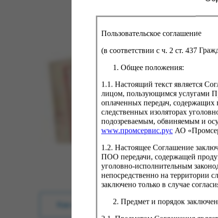
Пользовательское соглашение
(в соответствии с ч. 2 ст. 437 Гра
Общее положения:
1.1. Настоящий текст является С
лицом, пользующимся услугами Пр
оплаченных передач, содержащих 
следственных изоляторах уголовн
подозреваемым, обвиняемым и ос
www.промсервис.рус
АО «Промсе
1.2. Настоящее Соглашение заклю
ПОО передачи, содержащей проду
уголовно-исполнительным законод
непосредственно на территории с
заключено только в случае согла
Предмет и порядок заключен
Как купить?
Оплата