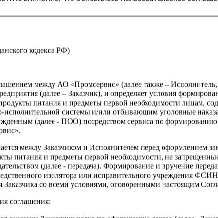
Страна
жданского кодекса РФ)
оглашением между АО «Промсервис» (далее также – Исполнитель
едприятия (далее – Заказчик), и определяет условия формирова
продукты питания и предметы первой необходимости лицам, со
о-исполнительной системы и/или отбывающим уголовные наказа
ужденным (далее - ПОО) посредством сервиса по формированию
рвис».
чается между Заказчиком и Исполнителем перед оформлением за
кты питания и предметы первой необходимости, не запрещенны
ательством (далее - передача). Формирование и вручение перед
ледственного изолятора или исправительного учреждения ФСИ
сия Заказчика со всеми условиями, оговоренными настоящим Сог
ия соглашения: