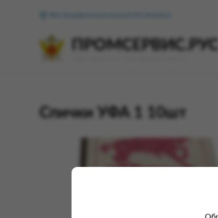
ФКУ Исправительная колония №1 (Копейск)
ПРОМСЕРВИС.РУ
сервис удалённого формирования заказов
Спички УФА 1 10шт
Обр