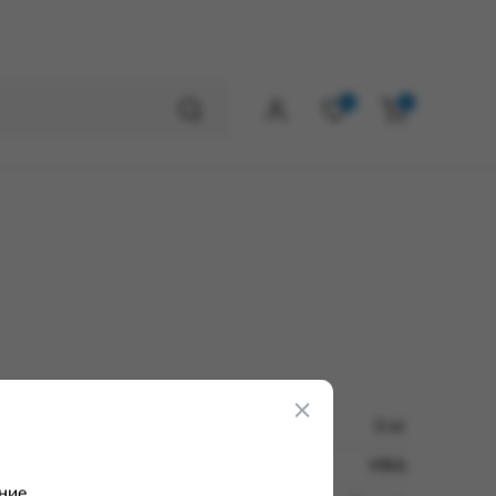
0
0
0 кг
УФА
ние.