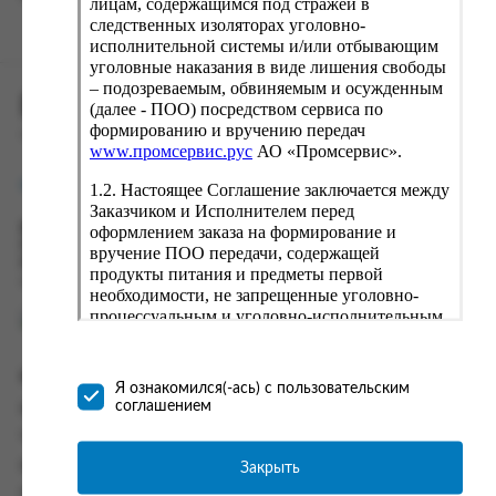
лицам, содержащимся под стражей в
следственных изоляторах уголовно-
исполнительной системы и/или отбывающим
уголовные наказания в виде лишения свободы
– подозреваемым, обвиняемым и осужденным
ПРОМСЕРВИС.РУС
(далее - ПОО) посредством сервиса по
формированию и вручению передач
сервис удалённого формирования заказов
www.промсервис.рус
АО «Промсервис».
support@fguppromservis.ru
1.2. Настоящее Соглашение заключается между
Заказчиком и Исполнителем перед
оформлением заказа на формирование и
Время работы поддержки:
Пн - Чт, 8.00 - 17.00
вручение ПОО передачи, содержащей
Пт - 8.00 - 16.00
продукты питания и предметы первой
по местному времени выбранного ФКУ
необходимости, не запрещенные уголовно-
процессуальным и уголовно-исполнительным
законодательством (далее - передача).
Формирование и вручение передач
Информация
осуществляется Исполнителем
Я ознакомился(-ась) с пользовательским
непосредственно на территории следственного
соглашением
Информация о доставке и оплате
изолятора или исправительного учреждения
Часто задаваемые вопросы
ФСИН России. Соглашение может быть
заключено только в случае согласия Заказчика
Закрыть
Контакты
со всеми условиями, оговоренными