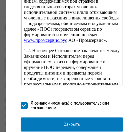
лицам, содержащимся под стражей в
следственных изоляторах уголовно-
исполнительной системы и/или отбывающим
уголовные наказания в виде лишения свободы
– подозреваемым, обвиняемым и осужденным
ПРОМСЕРВИС.РУС
(далее - ПОО) посредством сервиса по
формированию и вручению передач
сервис удалённого формирования заказов
www.промсервис.рус
АО «Промсервис».
support@fguppromservis.ru
1.2. Настоящее Соглашение заключается между
Заказчиком и Исполнителем перед
оформлением заказа на формирование и
Время работы поддержки:
Пн - Чт, 8.00 - 17.00
вручение ПОО передачи, содержащей
Пт - 8.00 - 16.00
продукты питания и предметы первой
по местному времени выбранного ФКУ
необходимости, не запрещенные уголовно-
процессуальным и уголовно-исполнительным
законодательством (далее - передача).
Формирование и вручение передач
Информация
осуществляется Исполнителем
Я ознакомился(-ась) с пользовательским
непосредственно на территории следственного
соглашением
Информация о доставке и оплате
изолятора или исправительного учреждения
Часто задаваемые вопросы
ФСИН России. Соглашение может быть
заключено только в случае согласия Заказчика
Закрыть
Контакты
со всеми условиями, оговоренными