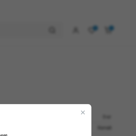
0
0
0 кг
Китай
ние.