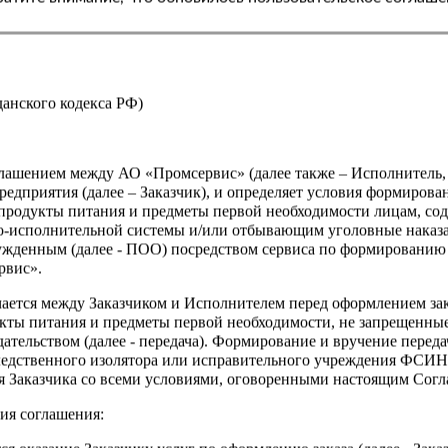
жданского кодекса РФ)
оглашением между АО «Промсервис» (далее также – Исполнитель
едприятия (далее – Заказчик), и определяет условия формирова
продукты питания и предметы первой необходимости лицам, со
о-исполнительной системы и/или отбывающим уголовные наказа
ужденным (далее - ПОО) посредством сервиса по формированию
рвис».
чается между Заказчиком и Исполнителем перед оформлением за
кты питания и предметы первой необходимости, не запрещенны
ательством (далее - передача). Формирование и вручение перед
ледственного изолятора или исправительного учреждения ФСИ
сия Заказчика со всеми условиями, оговоренными настоящим Сог
ия соглашения: