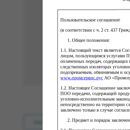
Пользовательское соглашение
(в соответствии с ч. 2 ст. 437 Гра
Общее положения:
1.1. Настоящий текст является С
лицом, пользующимся услугами Пр
оплаченных передач, содержащих 
следственных изоляторах уголовн
подозреваемым, обвиняемым и ос
www.промсервис.рус
АО «Промсе
1.2. Настоящее Соглашение заклю
ПОО передачи, содержащей проду
уголовно-исполнительным законод
непосредственно на территории с
заключено только в случае согла
Предмет и порядок заключен
Как купить?
Оплата