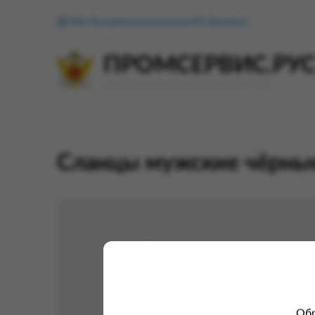
ФКУ Исправительная колония №1 (Копейск)
ПРОМСЕРВИС.РУ
сервис удалённого формирования заказов
Сланцы мужские чёрные
Обр