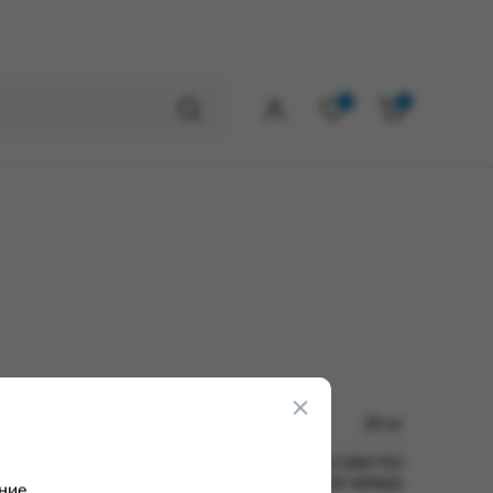
0
0
20 кг
ФКУ ЛИУ-1 УФСИН РОССИИ ПО
АЛТАЙСКОМУ КРАЮ
ние.