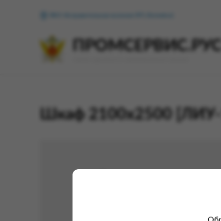
ФКУ Исправительная колония №1 (Копейск)
ПРОМСЕРВИС.РУ
сервис удалённого формирования заказов
Шкаф 2100х2500 [ЛИУ-
Обр