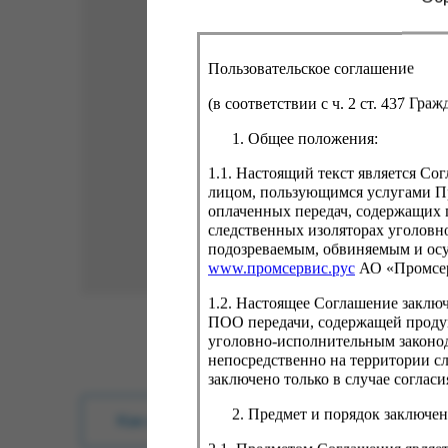
Пользовательское соглашение
(в соответствии с ч. 2 ст. 437 Гра
Общее положения:
1.1. Настоящий текст является С
лицом, пользующимся услугами Пр
оплаченных передач, содержащих 
следственных изоляторах уголовн
подозреваемым, обвиняемым и ос
www.промсервис.рус
АО «Промсе
1.2. Настоящее Соглашение заклю
ПОО передачи, содержащей проду
уголовно-исполнительным законод
непосредственно на территории с
заключено только в случае согла
Предмет и порядок заключен
Как купить?
Оплата