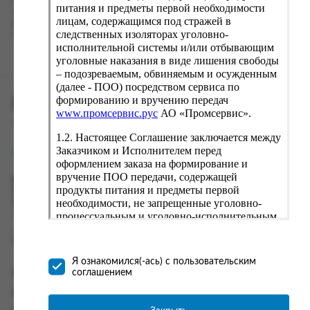
Наш сервис запоминает данные о пользователе, информацию
питания и предметы первой необходимости
о заказе и в следующий раз предложит вам повторить к
лицам, содержащимся под стражей в
вводу данные предыдущего заказа. Если условия вам не
следственных изоляторах уголовно-
подходят, выбирайте другие варианты.
исполнительной системы и/или отбывающим
уголовные наказания в виде лишения свободы
– подозреваемым, обвиняемым и осужденным
(далее - ПОО) посредством сервиса по
формированию и вручению передач
ПРОМСЕРВИС.РУС
www.промсервис.рус
АО «Промсервис».
сервис удалённого формирования заказов
1.2. Настоящее Соглашение заключается между
Заказчиком и Исполнителем перед
support@fguppromservis.ru
оформлением заказа на формирование и
вручение ПОО передачи, содержащей
Время работы поддержки:
продукты питания и предметы первой
Пн - Чт, 8.00 - 17.00
необходимости, не запрещенные уголовно-
Пт - 8.00 - 16.00
по местному времени выбранного ФКУ
процессуальным и уголовно-исполнительным
законодательством (далее - передача).
Формирование и вручение передач
осуществляется Исполнителем
Я ознакомился(-ась) с пользовательским
непосредственно на территории следственного
соглашением
Информация
изолятора или исправительного учреждения
ФСИН России. Соглашение может быть
Информация о доставке и оплате
заключено только в случае согласия Заказчика