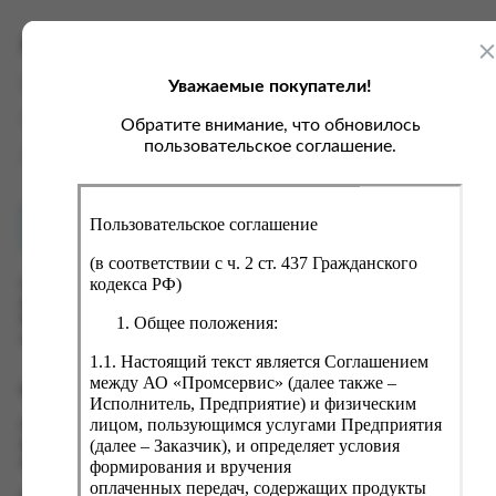
ка, крупа, макаронные изделия
ксофонные карты связи
со, птица, колбасы
кстиль, одежда, обувь, белье
Характеристики
ощи, зелень, фрукты, ягоды
аковочные пакеты
Уважаемые покупатели!
Вес
0.35 кг
ченье, пряники, вафли, зефир
зяйственные товары
Производитель
ООО "АМС Медиа"
Обратите внимание, что обновилось
ба, икра, морепродукты
ектротовары
пользовательское соглашение.
Страна
Россия
хар, соль, приправы, специи
ортивное питание
Пользовательское соглашение
Как купить?
Оплата
вары для животных
(в соответствии с ч. 2 ст. 437 Гражданского
рты, пирожные, кексы, рулеты
кодекса РФ)
Оформить заказ на нашем сайте легко. Просто добавьте
выбранные товары в корзину, а затем перейдите на страницу
ляльные и кошерные продукты
Общее положения:
Корзина, проверьте правильность заказанных позиций и
нажмите кнопку «Оформить заказ».
еб, хлебобулочные изделия
1.1. Настоящий текст является Соглашением
й, кофе, какао
между АО «Промсервис» (далее также –
Оформление заказа
Исполнитель, Предприятие) и физическим
псы, сухарики, сухофрукты, орехи, семечки
лицом, пользующимся услугами Предприятия
Проверьте правильность ввода информации: позиции заказа,
(далее – Заказчик), и определяет условия
выбор местоположения, данные о покупателе. Нажмите
колад, шоколадные батончики
кнопку «Оформить заказ».
формирования и вручения
оплаченных передач, содержащих продукты