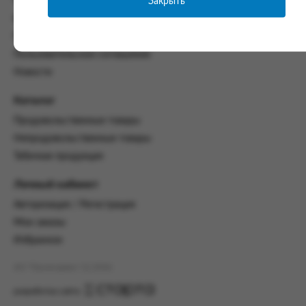
Закрыть
Часто задаваемые вопросы
со всеми условиями, оговоренными
Контакты
настоящим Соглашением.
Политика конфиденциальности
Предмет и порядок заключения
Пользовательское соглашение
соглашения:
Новости
2.1. Предметом Соглашения является оказание
Заказчику услуг по оформлению заказа (далее -
Каталог
Заказ) на формирование и вручение передачи
Продовольственные товары
ПОО.
Непродовольственные товары
2.2. Настоящее Соглашение считается
Табачная продукция
заключенным после прохождения Заказчиком
процедуры принятия условий данного
Личный кабинет
Соглашения на сайте www.промсервис.рус
посредством установки галочки в разделе «Я
Авторизация / Регистрация
ознакомлен и согласен с условиями
Мои заказы
Соглашения».
Избранное
2.3. Заказчик выбирает учреждение
и заполняет Заказ на передачу товаров в
АО "Промсервис" (c) 2026
соответствии с инструкциями, размещенными
на сайте Исполнителя, с указанием
разработка сайта
информации о лице, которому необходимо