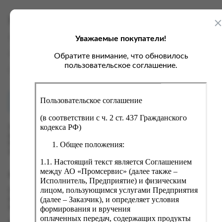
ка, крупа, макаронные изделия
ксофонные карты связи
со, птица, колбасы
кстиль, одежда, обувь, белье
Характеристики
ощи, зелень, фрукты, ягоды
аковочные пакеты
Уважаемые покупатели!
Вес
0.25 кг
ченье, пряники, вафли, зефир
зяйственные товары
Производитель
ОАО "Арнест"
Обратите внимание, что обновилось
ба, икра, морепродукты
ектротовары
пользовательское соглашение.
Страна
Россия
хар, соль, приправы, специи
ортивное питание
Пользовательское соглашение
Как купить?
Оплата
вары для животных
(в соответствии с ч. 2 ст. 437 Гражданского
рты, пирожные, кексы, рулеты
кодекса РФ)
Оформить заказ на нашем сайте легко. Просто добавьте
выбранные товары в корзину, а затем перейдите на страницу
ляльные и кошерные продукты
Общее положения:
Корзина, проверьте правильность заказанных позиций и
нажмите кнопку «Оформить заказ».
еб, хлебобулочные изделия
1.1. Настоящий текст является Соглашением
й, кофе, какао
между АО «Промсервис» (далее также –
Оформление заказа
Исполнитель, Предприятие) и физическим
псы, сухарики, сухофрукты, орехи, семечки
лицом, пользующимся услугами Предприятия
Проверьте правильность ввода информации: позиции заказа,
(далее – Заказчик), и определяет условия
выбор местоположения, данные о покупателе. Нажмите
колад, шоколадные батончики
кнопку «Оформить заказ».
формирования и вручения
оплаченных передач, содержащих продукты