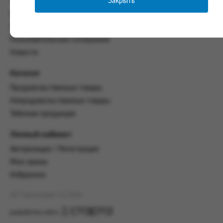
Закрыть
Часто задаваемые вопросы
со всеми условиями, оговоренными
Контакты
настоящим Соглашением.
Политика конфиденциальности
Предмет и порядок заключения
Пользовательское соглашение
соглашения:
Новости
2.1. Предметом Соглашения является оказание
Заказчику услуг по оформлению заказа (далее -
Каталог
Заказ) на формирование и вручение передачи
Продовольственные товары
ПОО.
Непродовольственные товары
2.2. Настоящее Соглашение считается
Табачная продукция
заключенным после прохождения Заказчиком
процедуры принятия условий данного
Личный кабинет
Соглашения на сайте www.промсервис.рус
посредством установки галочки в разделе «Я
Авторизация / Регистрация
ознакомлен и согласен с условиями
Мои заказы
Соглашения».
Избранное
2.3. Заказчик выбирает учреждение
и заполняет Заказ на передачу товаров в
АО "Промсервис" (c) 2026
соответствии с инструкциями, размещенными
на сайте Исполнителя, с указанием
разработка сайта
информации о лице, которому необходимо