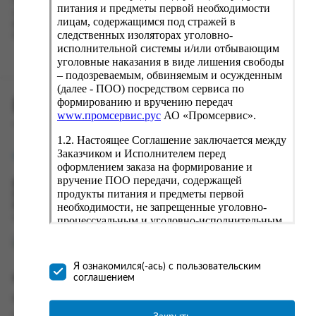
Наш сервис запоминает данные о пользователе, информацию
питания и предметы первой необходимости
о заказе и в следующий раз предложит вам повторить к
лицам, содержащимся под стражей в
вводу данные предыдущего заказа. Если условия вам не
следственных изоляторах уголовно-
подходят, выбирайте другие варианты.
исполнительной системы и/или отбывающим
уголовные наказания в виде лишения свободы
– подозреваемым, обвиняемым и осужденным
(далее - ПОО) посредством сервиса по
формированию и вручению передач
ПРОМСЕРВИС.РУС
www.промсервис.рус
АО «Промсервис».
сервис удалённого формирования заказов
1.2. Настоящее Соглашение заключается между
Заказчиком и Исполнителем перед
support@fguppromservis.ru
оформлением заказа на формирование и
вручение ПОО передачи, содержащей
Время работы поддержки:
продукты питания и предметы первой
Пн - Чт, 8.00 - 17.00
необходимости, не запрещенные уголовно-
Пт - 8.00 - 16.00
по местному времени выбранного ФКУ
процессуальным и уголовно-исполнительным
законодательством (далее - передача).
Формирование и вручение передач
осуществляется Исполнителем
Я ознакомился(-ась) с пользовательским
непосредственно на территории следственного
соглашением
Информация
изолятора или исправительного учреждения
ФСИН России. Соглашение может быть
Информация о доставке и оплате
заключено только в случае согласия Заказчика