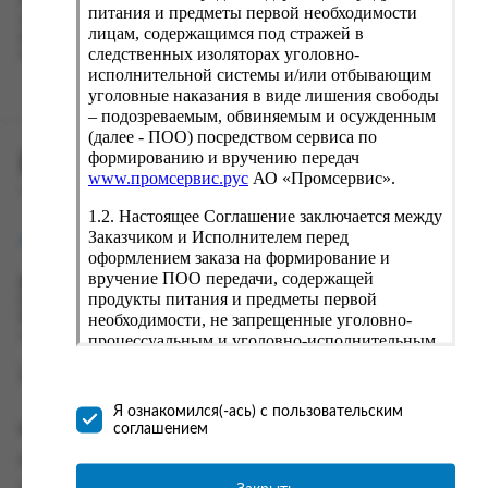
Наш сервис запоминает данные о пользователе, информацию
питания и предметы первой необходимости
о заказе и в следующий раз предложит вам повторить к
лицам, содержащимся под стражей в
вводу данные предыдущего заказа. Если условия вам не
следственных изоляторах уголовно-
подходят, выбирайте другие варианты.
исполнительной системы и/или отбывающим
уголовные наказания в виде лишения свободы
– подозреваемым, обвиняемым и осужденным
(далее - ПОО) посредством сервиса по
формированию и вручению передач
ПРОМСЕРВИС.РУС
www.промсервис.рус
АО «Промсервис».
сервис удалённого формирования заказов
1.2. Настоящее Соглашение заключается между
Заказчиком и Исполнителем перед
support@fguppromservis.ru
оформлением заказа на формирование и
вручение ПОО передачи, содержащей
Время работы поддержки:
продукты питания и предметы первой
Пн - Чт, 8.00 - 17.00
необходимости, не запрещенные уголовно-
Пт - 8.00 - 16.00
по местному времени выбранного ФКУ
процессуальным и уголовно-исполнительным
законодательством (далее - передача).
Формирование и вручение передач
осуществляется Исполнителем
Я ознакомился(-ась) с пользовательским
непосредственно на территории следственного
соглашением
Информация
изолятора или исправительного учреждения
ФСИН России. Соглашение может быть
Информация о доставке и оплате
заключено только в случае согласия Заказчика