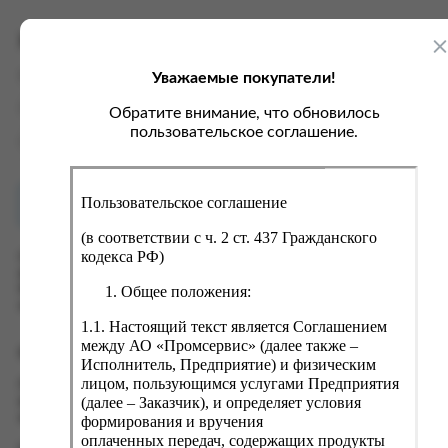
ка, крупа, макаронные изделия
ксофонные карты связи
со, птица, колбасы
кстиль, одежда, обувь, белье
Характеристики
ощи, зелень, фрукты, ягоды
аковочные пакеты
Уважаемые покупатели!
Вес
0.25 кг
ченье, пряники, вафли, зефир
зяйственные товары
Производитель
АО "Мэзопласт"
Обратите внимание, что обновилось
ба, икра, морепродукты
ектротовары
пользовательское соглашение.
Страна
Россия
хар, соль, приправы, специи
ортивное питание
Пользовательское соглашение
Как купить?
Оплата
вары для животных
(в соответствии с ч. 2 ст. 437 Гражданского
рты, пирожные, кексы, рулеты
кодекса РФ)
Оформить заказ на нашем сайте легко. Просто добавьте
выбранные товары в корзину, а затем перейдите на страницу
ляльные и кошерные продукты
Общее положения:
Корзина, проверьте правильность заказанных позиций и
нажмите кнопку «Оформить заказ».
еб, хлебобулочные изделия
1.1. Настоящий текст является Соглашением
й, кофе, какао
между АО «Промсервис» (далее также –
Оформление заказа
Исполнитель, Предприятие) и физическим
псы, сухарики, сухофрукты, орехи, семечки
лицом, пользующимся услугами Предприятия
Проверьте правильность ввода информации: позиции заказа,
(далее – Заказчик), и определяет условия
выбор местоположения, данные о покупателе. Нажмите
колад, шоколадные батончики
кнопку «Оформить заказ».
формирования и вручения
оплаченных передач, содержащих продукты