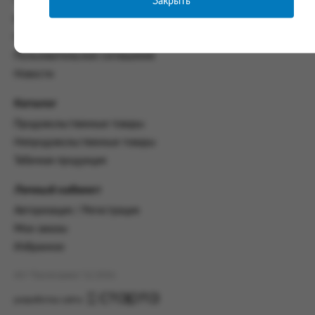
Закрыть
Часто задаваемые вопросы
со всеми условиями, оговоренными
Контакты
настоящим Соглашением.
Политика конфиденциальности
Предмет и порядок заключения
Пользовательское соглашение
соглашения:
Новости
2.1. Предметом Соглашения является оказание
Заказчику услуг по оформлению заказа (далее -
Каталог
Заказ) на формирование и вручение передачи
Продовольственные товары
ПОО.
Непродовольственные товары
2.2. Настоящее Соглашение считается
Табачная продукция
заключенным после прохождения Заказчиком
процедуры принятия условий данного
Личный кабинет
Соглашения на сайте www.промсервис.рус
посредством установки галочки в разделе «Я
Авторизация / Регистрация
ознакомлен и согласен с условиями
Мои заказы
Соглашения».
Избранное
2.3. Заказчик выбирает учреждение
и заполняет Заказ на передачу товаров в
АО "Промсервис" (c) 2026
соответствии с инструкциями, размещенными
на сайте Исполнителя, с указанием
разработка сайта
информации о лице, которому необходимо