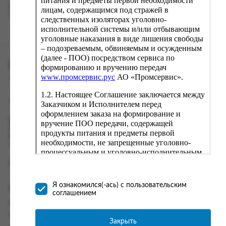
питания и предметы первой необходимости
вводу данные предыдущего заказа. Если условия вам не
лицам, содержащимся под стражей в
подходят, выбирайте другие варианты.
следственных изоляторах уголовно-
исполнительной системы и/или отбывающим
уголовные наказания в виде лишения свободы
– подозреваемым, обвиняемым и осужденным
(далее - ПОО) посредством сервиса по
ПРОМСЕРВИС.РУС
формированию и вручению передач
www.промсервис.рус
АО «Промсервис».
сервис удалённого формирования заказов
1.2. Настоящее Соглашение заключается между
support@fguppromservis.ru
Заказчиком и Исполнителем перед
оформлением заказа на формирование и
Время работы поддержки:
вручение ПОО передачи, содержащей
Пн - Чт, 8.00 - 17.00
продукты питания и предметы первой
Пт - 8.00 - 16.00
необходимости, не запрещенные уголовно-
по местному времени выбранного ФКУ
процессуальным и уголовно-исполнительным
законодательством (далее - передача).
Формирование и вручение передач
осуществляется Исполнителем
Я ознакомился(-ась) с пользовательским
Информация
непосредственно на территории следственного
соглашением
изолятора или исправительного учреждения
Информация о доставке и оплате
ФСИН России. Соглашение может быть
Часто задаваемые вопросы
заключено только в случае согласия Заказчика
Закрыть