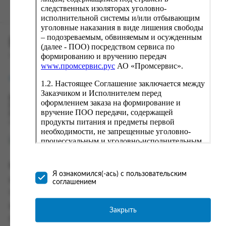
следственных изоляторах уголовно-
исполнительной системы и/или отбывающим
уголовные наказания в виде лишения свободы
– подозреваемым, обвиняемым и осужденным
ПРОМСЕРВИС.РУС
(далее - ПОО) посредством сервиса по
формированию и вручению передач
сервис удалённого формирования заказов
www.промсервис.рус
АО «Промсервис».
support@fguppromservis.ru
1.2. Настоящее Соглашение заключается между
Заказчиком и Исполнителем перед
Время работы поддержки:
оформлением заказа на формирование и
Пн - Чт, 8.00 - 17.00
вручение ПОО передачи, содержащей
Пт - 8.00 - 16.00
продукты питания и предметы первой
по местному времени выбранного ФКУ
необходимости, не запрещенные уголовно-
процессуальным и уголовно-исполнительным
законодательством (далее - передача).
Формирование и вручение передач
Информация
осуществляется Исполнителем
Я ознакомился(-ась) с пользовательским
непосредственно на территории следственного
Информация о доставке и оплате
соглашением
изолятора или исправительного учреждения
Часто задаваемые вопросы
ФСИН России. Соглашение может быть
заключено только в случае согласия Заказчика
Контакты
Закрыть
со всеми условиями, оговоренными
Политика конфиденциальности