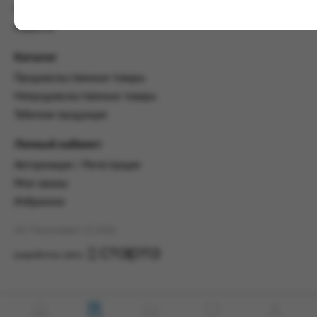
настоящим Соглашением.
Пользовательское соглашение
Предмет и порядок заключения
Новости
соглашения:
Каталог
2.1. Предметом Соглашения является оказание
Заказчику услуг по оформлению заказа (далее -
Продовольственные товары
Заказ) на формирование и вручение передачи
Непродовольственные товары
ПОО.
Табачная продукция
2.2. Настоящее Соглашение считается
заключенным после прохождения Заказчиком
Личный кабинет
процедуры принятия условий данного
Авторизация / Регистрация
Соглашения на сайте www.промсервис.рус
посредством установки галочки в разделе «Я
Мои заказы
ознакомлен и согласен с условиями
Избранное
Соглашения».
АО "Промсервис" (c) 2026
2.3. Заказчик выбирает учреждение
и заполняет Заказ на передачу товаров в
разработка сайта
соответствии с инструкциями, размещенными
на сайте Исполнителя, с указанием
информации о лице, которому необходимо
вручить передачу (фамилия, имя отчество,
день, месяц и год рождения).