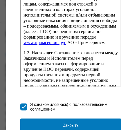
вводу данные предыдущего заказа. Если условия вам не
лицам, содержащимся под стражей в
подходят, выбирайте другие варианты.
следственных изоляторах уголовно-
исполнительной системы и/или отбывающим
уголовные наказания в виде лишения свободы
– подозреваемым, обвиняемым и осужденным
(далее - ПОО) посредством сервиса по
ПРОМСЕРВИС.РУС
формированию и вручению передач
сервис удалённого формирования заказов
www.промсервис.рус
АО «Промсервис».
1.2. Настоящее Соглашение заключается между
support@fguppromservis.ru
Заказчиком и Исполнителем перед
оформлением заказа на формирование и
Время работы поддержки:
вручение ПОО передачи, содержащей
Пн - Чт, 8.00 - 17.00
продукты питания и предметы первой
Пт - 8.00 - 16.00
необходимости, не запрещенные уголовно-
по местному времени выбранного ФКУ
процессуальным и уголовно-исполнительным
законодательством (далее - передача).
Формирование и вручение передач
осуществляется Исполнителем
Информация
Я ознакомился(-ась) с пользовательским
непосредственно на территории следственного
соглашением
изолятора или исправительного учреждения
Информация о доставке и оплате
ФСИН России. Соглашение может быть
Часто задаваемые вопросы
заключено только в случае согласия Заказчика
Закрыть
Контакты
со всеми условиями, оговоренными