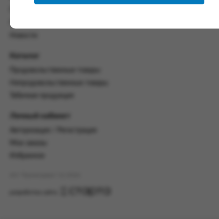
настоящим Соглашением.
Политика конфиденциальности
Пользовательское соглашение
Предмет и порядок заключения
соглашения:
Новости
2.1. Предметом Соглашения является оказание
Каталог
Заказчику услуг по оформлению заказа (далее -
Заказ) на формирование и вручение передачи
Продовольственные товары
ПОО.
Непродовольственные товары
Табачная продукция
2.2. Настоящее Соглашение считается
заключенным после прохождения Заказчиком
процедуры принятия условий данного
Личный кабинет
Соглашения на сайте www.промсервис.рус
Авторизация / Регистрация
посредством установки галочки в разделе «Я
ознакомлен и согласен с условиями
Мои заказы
Соглашения».
Избранное
2.3. Заказчик выбирает учреждение
АО "Промсервис" (c) 2026
и заполняет Заказ на передачу товаров в
соответствии с инструкциями, размещенными
разработка сайта
на сайте Исполнителя, с указанием
информации о лице, которому необходимо
вручить передачу (фамилия, имя отчество,