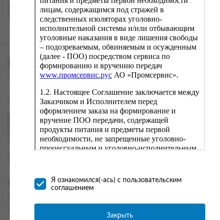
питания и предметы первой необходимости
вводу данные предыдущего заказа. Если условия вам не
лицам, содержащимся под стражей в
подходят, выбирайте другие варианты.
следственных изоляторах уголовно-
исполнительной системы и/или отбывающим
уголовные наказания в виде лишения свободы
– подозреваемым, обвиняемым и осужденным
(далее - ПОО) посредством сервиса по
ПРОМСЕРВИС.РУС
формированию и вручению передач
www.промсервис.рус
АО «Промсервис».
сервис удалённого формирования заказов
1.2. Настоящее Соглашение заключается между
support@fguppromservis.ru
Заказчиком и Исполнителем перед
оформлением заказа на формирование и
Время работы поддержки:
вручение ПОО передачи, содержащей
Пн - Чт, 8.00 - 17.00
продукты питания и предметы первой
Пт - 8.00 - 16.00
необходимости, не запрещенные уголовно-
по местному времени выбранного ФКУ
процессуальным и уголовно-исполнительным
законодательством (далее - передача).
Формирование и вручение передач
осуществляется Исполнителем
Я ознакомился(-ась) с пользовательским
Информация
непосредственно на территории следственного
соглашением
изолятора или исправительного учреждения
Информация о доставке и оплате
ФСИН России. Соглашение может быть
Часто задаваемые вопросы
заключено только в случае согласия Заказчика
Закрыть