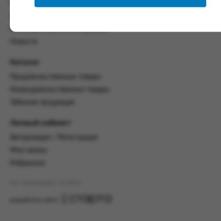
со всеми условиями, оговоренными
Контакты
настоящим Соглашением.
Политика конфиденциальности
Предмет и порядок заключения
Пользовательское соглашение
соглашения:
Новости
2.1. Предметом Соглашения является оказание
Каталог
Заказчику услуг по оформлению заказа (далее -
Заказ) на формирование и вручение передачи
Продовольственные товары
ПОО.
Непродовольственные товары
2.2. Настоящее Соглашение считается
Табачная продукция
заключенным после прохождения Заказчиком
процедуры принятия условий данного
Личный кабинет
Соглашения на сайте www.промсервис.рус
Авторизация / Регистрация
посредством установки галочки в разделе «Я
ознакомлен и согласен с условиями
Мои заказы
Соглашения».
Избранное
2.3. Заказчик выбирает учреждение
АО "Промсервис" (c) 2026
и заполняет Заказ на передачу товаров в
соответствии с инструкциями, размещенными
разработка сайта
на сайте Исполнителя, с указанием
информации о лице, которому необходимо