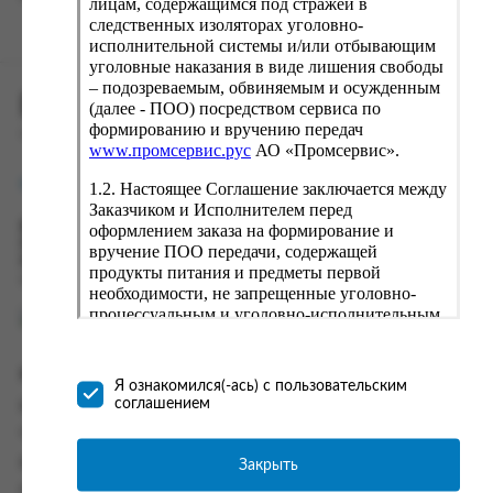
лицам, содержащимся под стражей в
следственных изоляторах уголовно-
исполнительной системы и/или отбывающим
уголовные наказания в виде лишения свободы
– подозреваемым, обвиняемым и осужденным
ПРОМСЕРВИС.РУС
(далее - ПОО) посредством сервиса по
формированию и вручению передач
сервис удалённого формирования заказов
www.промсервис.рус
АО «Промсервис».
support@fguppromservis.ru
1.2. Настоящее Соглашение заключается между
Заказчиком и Исполнителем перед
оформлением заказа на формирование и
Время работы поддержки:
Пн - Чт, 8.00 - 17.00
вручение ПОО передачи, содержащей
Пт - 8.00 - 16.00
продукты питания и предметы первой
по местному времени выбранного ФКУ
необходимости, не запрещенные уголовно-
процессуальным и уголовно-исполнительным
законодательством (далее - передача).
Формирование и вручение передач
Информация
осуществляется Исполнителем
Я ознакомился(-ась) с пользовательским
непосредственно на территории следственного
соглашением
Информация о доставке и оплате
изолятора или исправительного учреждения
Часто задаваемые вопросы
ФСИН России. Соглашение может быть
заключено только в случае согласия Заказчика
Закрыть
Контакты
со всеми условиями, оговоренными