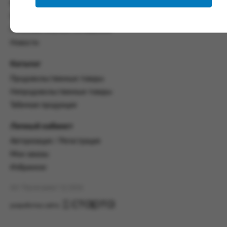
со всеми условиями, оговоренными
Контакты
настоящим Соглашением.
Политика конфиденциальности
Предмет и порядок заключения
Пользовательское соглашение
соглашения:
Новости
2.1. Предметом Соглашения является оказание
Каталог
Заказчику услуг по оформлению заказа (далее -
Заказ) на формирование и вручение передачи
Продовольственные товары
ПОО.
Непродовольственные товары
2.2. Настоящее Соглашение считается
Табачная продукция
заключенным после прохождения Заказчиком
процедуры принятия условий данного
Личный кабинет
Соглашения на сайте www.промсервис.рус
Авторизация / Регистрация
посредством установки галочки в разделе «Я
ознакомлен и согласен с условиями
Мои заказы
Соглашения».
Избранное
2.3. Заказчик выбирает учреждение
АО "Промсервис" (c) 2026
и заполняет Заказ на передачу товаров в
соответствии с инструкциями, размещенными
разработка сайта
на сайте Исполнителя, с указанием
информации о лице, которому необходимо