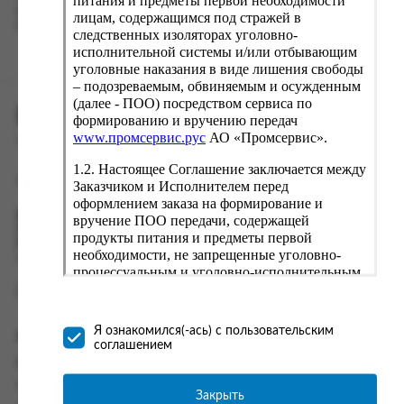
питания и предметы первой необходимости
вводу данные предыдущего заказа. Если условия вам не
лицам, содержащимся под стражей в
подходят, выбирайте другие варианты.
следственных изоляторах уголовно-
исполнительной системы и/или отбывающим
уголовные наказания в виде лишения свободы
– подозреваемым, обвиняемым и осужденным
(далее - ПОО) посредством сервиса по
ПРОМСЕРВИС.РУС
формированию и вручению передач
www.промсервис.рус
АО «Промсервис».
сервис удалённого формирования заказов
1.2. Настоящее Соглашение заключается между
support@fguppromservis.ru
Заказчиком и Исполнителем перед
оформлением заказа на формирование и
Время работы поддержки:
вручение ПОО передачи, содержащей
Пн - Чт, 8.00 - 17.00
продукты питания и предметы первой
Пт - 8.00 - 16.00
необходимости, не запрещенные уголовно-
по местному времени выбранного ФКУ
процессуальным и уголовно-исполнительным
законодательством (далее - передача).
Формирование и вручение передач
осуществляется Исполнителем
Я ознакомился(-ась) с пользовательским
Информация
непосредственно на территории следственного
соглашением
изолятора или исправительного учреждения
Информация о доставке и оплате
ФСИН России. Соглашение может быть
Часто задаваемые вопросы
заключено только в случае согласия Заказчика
Закрыть