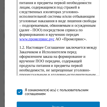
Наш сервис запоминает данные о пользователе, информацию
питания и предметы первой необходимости
о заказе и в следующий раз предложит вам повторить к
лицам, содержащимся под стражей в
вводу данные предыдущего заказа. Если условия вам не
следственных изоляторах уголовно-
подходят, выбирайте другие варианты.
исполнительной системы и/или отбывающим
уголовные наказания в виде лишения свободы
– подозреваемым, обвиняемым и осужденным
(далее - ПОО) посредством сервиса по
формированию и вручению передач
ПРОМСЕРВИС.РУС
www.промсервис.рус
АО «Промсервис».
сервис удалённого формирования заказов
1.2. Настоящее Соглашение заключается между
Заказчиком и Исполнителем перед
support@fguppromservis.ru
оформлением заказа на формирование и
вручение ПОО передачи, содержащей
Время работы поддержки:
продукты питания и предметы первой
Пн - Чт, 8.00 - 17.00
необходимости, не запрещенные уголовно-
Пт - 8.00 - 16.00
по местному времени выбранного ФКУ
процессуальным и уголовно-исполнительным
законодательством (далее - передача).
Формирование и вручение передач
осуществляется Исполнителем
Я ознакомился(-ась) с пользовательским
непосредственно на территории следственного
соглашением
Информация
изолятора или исправительного учреждения
ФСИН России. Соглашение может быть
Информация о доставке и оплате
заключено только в случае согласия Заказчика