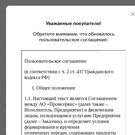
ка, крупа, макаронные изделия
ксофонные карты связи
со, птица, колбасы
кстиль, одежда, обувь, белье
Характеристики
ощи, зелень, фрукты, ягоды
аковочные пакеты
Уважаемые покупатели!
Вес
0 кг
ченье, пряники, вафли, зефир
зяйственные товары
Производитель
ООО "Грейт Дистрибьюшн".
Обратите внимание, что обновилось
ба, икра, морепродукты
ектротовары
пользовательское соглашение.
Страна
Россия
хар, соль, приправы, специи
ортивное питание
Пользовательское соглашение
Как купить?
Оплата
вары для животных
(в соответствии с ч. 2 ст. 437 Гражданского
рты, пирожные, кексы, рулеты
кодекса РФ)
Оформить заказ на нашем сайте легко. Просто добавьте
выбранные товары в корзину, а затем перейдите на страницу
ляльные и кошерные продукты
Общее положения:
Корзина, проверьте правильность заказанных позиций и
нажмите кнопку «Оформить заказ».
еб, хлебобулочные изделия
1.1. Настоящий текст является Соглашением
й, кофе, какао
между АО «Промсервис» (далее также –
Оформление заказа
Исполнитель, Предприятие) и физическим
псы, сухарики, сухофрукты, орехи, семечки
лицом, пользующимся услугами Предприятия
Проверьте правильность ввода информации: позиции заказа,
(далее – Заказчик), и определяет условия
выбор местоположения, данные о покупателе. Нажмите
колад, шоколадные батончики
кнопку «Оформить заказ».
формирования и вручения
оплаченных передач, содержащих продукты