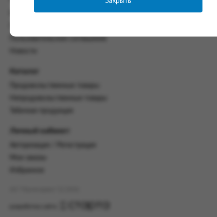
Закрыть
Часто задаваемые вопросы
со всеми условиями, оговоренными
Контакты
настоящим Соглашением.
Политика конфиденциальности
Предмет и порядок заключения
Пользовательское соглашение
соглашения:
Новости
2.1. Предметом Соглашения является оказание
Заказчику услуг по оформлению заказа (далее -
Каталог
Заказ) на формирование и вручение передачи
Продовольственные товары
ПОО.
Непродовольственные товары
2.2. Настоящее Соглашение считается
Табачная продукция
заключенным после прохождения Заказчиком
процедуры принятия условий данного
Личный кабинет
Соглашения на сайте www.промсервис.рус
посредством установки галочки в разделе «Я
Авторизация / Регистрация
ознакомлен и согласен с условиями
Мои заказы
Соглашения».
Избранное
2.3. Заказчик выбирает учреждение
и заполняет Заказ на передачу товаров в
АО "Промсервис" (c) 2026
соответствии с инструкциями, размещенными
на сайте Исполнителя, с указанием
разработка сайта
информации о лице, которому необходимо