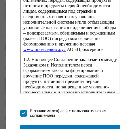
питания и предметы первой необходимости
Наш сервис запоминает данные о пользователе, информацию
о заказе и в следующий раз предложит вам повторить к
лицам, содержащимся под стражей в
вводу данные предыдущего заказа. Если условия вам не
следственных изоляторах уголовно-
подходят, выбирайте другие варианты.
исполнительной системы и/или отбывающим
уголовные наказания в виде лишения свободы
– подозреваемым, обвиняемым и осужденным
(далее - ПОО) посредством сервиса по
формированию и вручению передач
ПРОМСЕРВИС.РУС
www.промсервис.рус
АО «Промсервис».
сервис удалённого формирования заказов
1.2. Настоящее Соглашение заключается между
Заказчиком и Исполнителем перед
support@fguppromservis.ru
оформлением заказа на формирование и
вручение ПОО передачи, содержащей
Время работы поддержки:
продукты питания и предметы первой
Пн - Чт, 8.00 - 17.00
необходимости, не запрещенные уголовно-
Пт - 8.00 - 16.00
процессуальным и уголовно-исполнительным
по местному времени выбранного ФКУ
законодательством (далее - передача).
Формирование и вручение передач
осуществляется Исполнителем
Я ознакомился(-ась) с пользовательским
непосредственно на территории следственного
соглашением
Информация
изолятора или исправительного учреждения
ФСИН России. Соглашение может быть
Информация о доставке и оплате