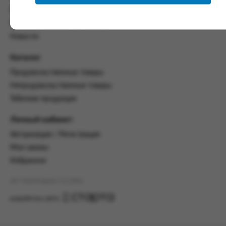
настоящим Соглашением.
Политика конфиденциальности
Пользовательское соглашение
Предмет и порядок заключения
соглашения:
Новости
2.1. Предметом Соглашения является оказание
Каталог
Заказчику услуг по оформлению заказа (далее -
Заказ) на формирование и вручение передачи
Продовольственные товары
ПОО.
Непродовольственные товары
Табачная продукция
2.2. Настоящее Соглашение считается
заключенным после прохождения Заказчиком
процедуры принятия условий данного
Личный кабинет
Соглашения на сайте www.промсервис.рус
Авторизация / Регистрация
посредством установки галочки в разделе «Я
ознакомлен и согласен с условиями
Мои заказы
Соглашения».
Избранное
2.3. Заказчик выбирает учреждение
АО "Промсервис" (c) 2026
и заполняет Заказ на передачу товаров в
соответствии с инструкциями, размещенными
разработка сайта
на сайте Исполнителя, с указанием
информации о лице, которому необходимо
вручить передачу (фамилия, имя отчество,