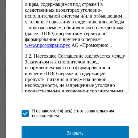
вводу данные предыдущего заказа. Если условия вам не
лицам, содержащимся под стражей в
подходят, выбирайте другие варианты.
следственных изоляторах уголовно-
исполнительной системы и/или отбывающим
уголовные наказания в виде лишения свободы
– подозреваемым, обвиняемым и осужденным
(далее - ПОО) посредством сервиса по
ПРОМСЕРВИС.РУС
формированию и вручению передач
сервис удалённого формирования заказов
www.промсервис.рус
АО «Промсервис».
1.2. Настоящее Соглашение заключается между
support@fguppromservis.ru
Заказчиком и Исполнителем перед
оформлением заказа на формирование и
Время работы поддержки:
вручение ПОО передачи, содержащей
Пн - Чт, 8.00 - 17.00
продукты питания и предметы первой
Пт - 8.00 - 16.00
необходимости, не запрещенные уголовно-
по местному времени выбранного ФКУ
процессуальным и уголовно-исполнительным
законодательством (далее - передача).
Формирование и вручение передач
осуществляется Исполнителем
Информация
Я ознакомился(-ась) с пользовательским
непосредственно на территории следственного
соглашением
изолятора или исправительного учреждения
Информация о доставке и оплате
ФСИН России. Соглашение может быть
Часто задаваемые вопросы
заключено только в случае согласия Заказчика
Закрыть
Контакты
со всеми условиями, оговоренными