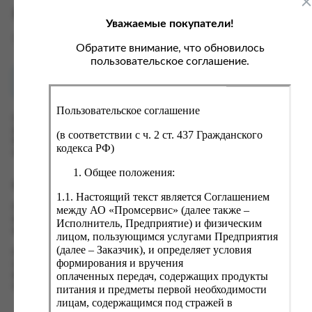
ка, крупа, макаронные изделия
ксофонные карты связи
Характеристики
Уважаемые покупатели!
со, птица, колбасы
кстиль, одежда, обувь, белье
Вес
0.3 кг
ощи, зелень, фрукты, ягоды
аковочные пакеты
Обратите внимание, что обновилось
пользовательское соглашение.
ченье, пряники, вафли, зефир
зяйственные товары
Как купить?
Оплата
ба, икра, морепродукты
ектротовары
Пользовательское соглашение
хар, соль, приправы, специи
Оформить заказ на нашем сайте легко. Просто добавьте
выбранные товары в корзину, а затем перейдите на страницу
ортивное питание
(в соответствии с ч. 2 ст. 437 Гражданского
Корзина, проверьте правильность заказанных позиций и
кодекса РФ)
вары для животных
нажмите кнопку «Оформить заказ».
Общее положения:
рты, пирожные, кексы, рулеты
Оформление заказа
1.1. Настоящий текст является Соглашением
ляльные и кошерные продукты
Проверьте правильность ввода информации: позиции заказа,
между АО «Промсервис» (далее также –
еб, хлебобулочные изделия
выбор местоположения, данные о покупателе. Нажмите
Исполнитель, Предприятие) и физическим
кнопку «Оформить заказ».
лицом, пользующимся услугами Предприятия
й, кофе, какао
(далее – Заказчик), и определяет условия
Наш сервис запоминает данные о пользователе, информацию
псы, сухарики, сухофрукты, орехи, семечки
формирования и вручения
о заказе и в следующий раз предложит вам повторить к
оплаченных передач, содержащих продукты
вводу данные предыдущего заказа. Если условия вам не
колад, шоколадные батончики
подходят, выбирайте другие варианты.
питания и предметы первой необходимости
лицам, содержащимся под стражей в