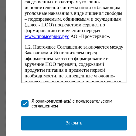
следственных изоляторах уголовно-
исполнительной системы и/или отбывающим
уголовные наказания в виде лишения свободы
ПРОМСЕРВИС.РУС
– подозреваемым, обвиняемым и осужденным
(далее - ПОО) посредством сервиса по
сервис удалённого формирования заказов
формированию и вручению передач
www.промсервис.рус
АО «Промсервис».
support@fguppromservis.ru
1.2. Настоящее Соглашение заключается между
Заказчиком и Исполнителем перед
Время работы поддержки:
Пн - Чт, 8.00 - 17.00
оформлением заказа на формирование и
Пт - 8.00 - 16.00
вручение ПОО передачи, содержащей
по местному времени выбранного ФКУ
продукты питания и предметы первой
необходимости, не запрещенные уголовно-
процессуальным и уголовно-исполнительным
законодательством (далее - передача).
Формирование и вручение передач
Информация
осуществляется Исполнителем
Я ознакомился(-ась) с пользовательским
Информация о доставке и оплате
непосредственно на территории следственного
соглашением
изолятора или исправительного учреждения
Часто задаваемые вопросы
ФСИН России. Соглашение может быть
Контакты
заключено только в случае согласия Заказчика
Закрыть
Политика конфиденциальности
со всеми условиями, оговоренными
настоящим Соглашением.
Пользовательское соглашение