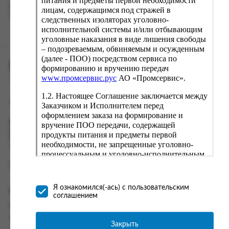
питания и предметы первой необходимости
вводу данные предыдущего заказа. Если условия вам не
лицам, содержащимся под стражей в
подходят, выбирайте другие варианты.
следственных изоляторах уголовно-
исполнительной системы и/или отбывающим
уголовные наказания в виде лишения свободы
– подозреваемым, обвиняемым и осужденным
(далее - ПОО) посредством сервиса по
ПРОМСЕРВИС.РУС
формированию и вручению передач
www.промсервис.рус
АО «Промсервис».
сервис удалённого формирования заказов
1.2. Настоящее Соглашение заключается между
support@fguppromservis.ru
Заказчиком и Исполнителем перед
оформлением заказа на формирование и
Время работы поддержки:
вручение ПОО передачи, содержащей
Пн - Чт, 8.00 - 17.00
продукты питания и предметы первой
Пт - 8.00 - 16.00
необходимости, не запрещенные уголовно-
по местному времени выбранного ФКУ
процессуальным и уголовно-исполнительным
законодательством (далее - передача).
Формирование и вручение передач
осуществляется Исполнителем
Я ознакомился(-ась) с пользовательским
Информация
непосредственно на территории следственного
соглашением
изолятора или исправительного учреждения
Информация о доставке и оплате
ФСИН России. Соглашение может быть
Часто задаваемые вопросы
заключено только в случае согласия Заказчика
Закрыть