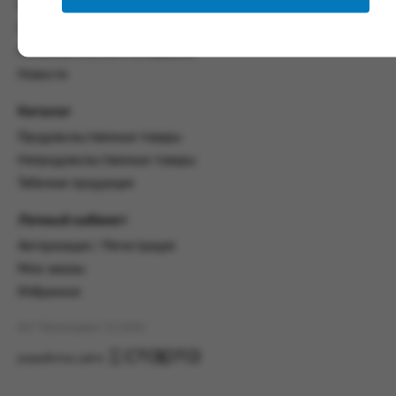
со всеми условиями, оговоренными
Контакты
настоящим Соглашением.
Политика конфиденциальности
Предмет и порядок заключения
Пользовательское соглашение
соглашения:
Новости
2.1. Предметом Соглашения является оказание
Каталог
Заказчику услуг по оформлению заказа (далее -
Заказ) на формирование и вручение передачи
Продовольственные товары
ПОО.
Непродовольственные товары
2.2. Настоящее Соглашение считается
Табачная продукция
заключенным после прохождения Заказчиком
процедуры принятия условий данного
Личный кабинет
Соглашения на сайте www.промсервис.рус
Авторизация / Регистрация
посредством установки галочки в разделе «Я
ознакомлен и согласен с условиями
Мои заказы
Соглашения».
Избранное
2.3. Заказчик выбирает учреждение
АО "Промсервис" (c) 2026
и заполняет Заказ на передачу товаров в
соответствии с инструкциями, размещенными
разработка сайта
на сайте Исполнителя, с указанием
информации о лице, которому необходимо