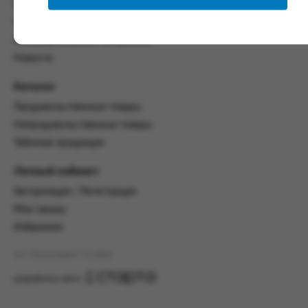
со всеми условиями, оговоренными
Контакты
настоящим Соглашением.
Политика конфиденциальности
Предмет и порядок заключения
Пользовательское соглашение
соглашения:
Новости
2.1. Предметом Соглашения является оказание
Каталог
Заказчику услуг по оформлению заказа (далее -
Заказ) на формирование и вручение передачи
Продовольственные товары
ПОО.
Непродовольственные товары
2.2. Настоящее Соглашение считается
Табачная продукция
заключенным после прохождения Заказчиком
процедуры принятия условий данного
Личный кабинет
Соглашения на сайте www.промсервис.рус
Авторизация / Регистрация
посредством установки галочки в разделе «Я
ознакомлен и согласен с условиями
Мои заказы
Соглашения».
Избранное
2.3. Заказчик выбирает учреждение
АО "Промсервис" (c) 2026
и заполняет Заказ на передачу товаров в
соответствии с инструкциями, размещенными
разработка сайта
на сайте Исполнителя, с указанием
информации о лице, которому необходимо