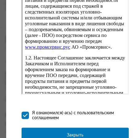
питания и предметы первой необходимости
вводу данные предыдущего заказа. Если условия вам не
лицам, содержащимся под стражей в
подходят, выбирайте другие варианты.
следственных изоляторах уголовно-
исполнительной системы и/или отбывающим
уголовные наказания в виде лишения свободы
– подозреваемым, обвиняемым и осужденным
(далее - ПОО) посредством сервиса по
ПРОМСЕРВИС.РУС
формированию и вручению передач
www.промсервис.рус
АО «Промсервис».
сервис удалённого формирования заказов
1.2. Настоящее Соглашение заключается между
support@fguppromservis.ru
Заказчиком и Исполнителем перед
оформлением заказа на формирование и
Время работы поддержки:
вручение ПОО передачи, содержащей
Пн - Чт, 8.00 - 17.00
продукты питания и предметы первой
Пт - 8.00 - 16.00
необходимости, не запрещенные уголовно-
по местному времени выбранного ФКУ
процессуальным и уголовно-исполнительным
законодательством (далее - передача).
Формирование и вручение передач
осуществляется Исполнителем
Я ознакомился(-ась) с пользовательским
Информация
непосредственно на территории следственного
соглашением
изолятора или исправительного учреждения
Информация о доставке и оплате
ФСИН России. Соглашение может быть
Часто задаваемые вопросы
заключено только в случае согласия Заказчика
Закрыть