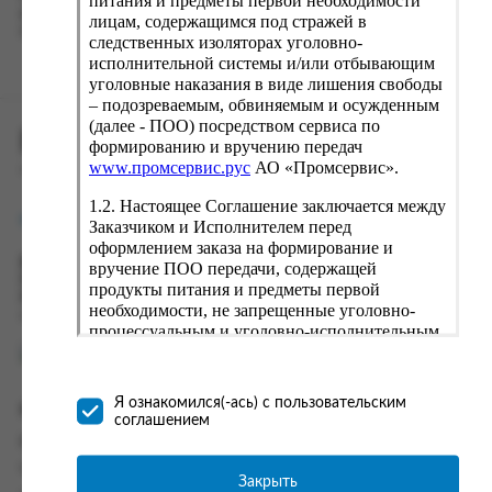
питания и предметы первой необходимости
вводу данные предыдущего заказа. Если условия вам не
лицам, содержащимся под стражей в
подходят, выбирайте другие варианты.
следственных изоляторах уголовно-
исполнительной системы и/или отбывающим
уголовные наказания в виде лишения свободы
– подозреваемым, обвиняемым и осужденным
(далее - ПОО) посредством сервиса по
ПРОМСЕРВИС.РУС
формированию и вручению передач
www.промсервис.рус
АО «Промсервис».
сервис удалённого формирования заказов
1.2. Настоящее Соглашение заключается между
support@fguppromservis.ru
Заказчиком и Исполнителем перед
оформлением заказа на формирование и
Время работы поддержки:
вручение ПОО передачи, содержащей
Пн - Чт, 8.00 - 17.00
продукты питания и предметы первой
Пт - 8.00 - 16.00
необходимости, не запрещенные уголовно-
по местному времени выбранного ФКУ
процессуальным и уголовно-исполнительным
законодательством (далее - передача).
Формирование и вручение передач
осуществляется Исполнителем
Я ознакомился(-ась) с пользовательским
Информация
непосредственно на территории следственного
соглашением
изолятора или исправительного учреждения
Информация о доставке и оплате
ФСИН России. Соглашение может быть
Часто задаваемые вопросы
заключено только в случае согласия Заказчика
Закрыть