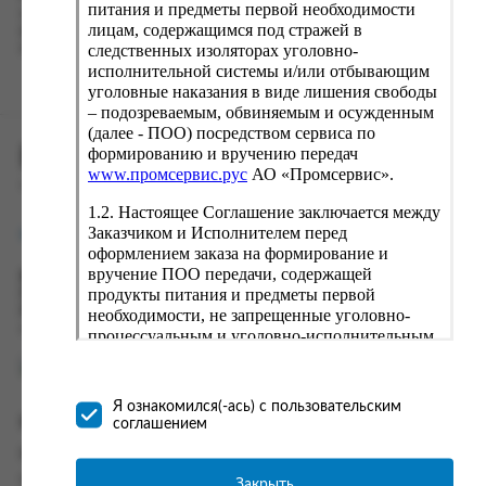
питания и предметы первой необходимости
о заказе и в следующий раз предложит вам повторить к
лицам, содержащимся под стражей в
вводу данные предыдущего заказа. Если условия вам не
следственных изоляторах уголовно-
подходят, выбирайте другие варианты.
исполнительной системы и/или отбывающим
уголовные наказания в виде лишения свободы
– подозреваемым, обвиняемым и осужденным
(далее - ПОО) посредством сервиса по
ПРОМСЕРВИС.РУС
формированию и вручению передач
www.промсервис.рус
АО «Промсервис».
сервис удалённого формирования заказов
1.2. Настоящее Соглашение заключается между
Заказчиком и Исполнителем перед
support@fguppromservis.ru
оформлением заказа на формирование и
вручение ПОО передачи, содержащей
Время работы поддержки:
продукты питания и предметы первой
Пн - Чт, 8.00 - 17.00
Пт - 8.00 - 16.00
необходимости, не запрещенные уголовно-
по местному времени выбранного ФКУ
процессуальным и уголовно-исполнительным
законодательством (далее - передача).
Формирование и вручение передач
осуществляется Исполнителем
Я ознакомился(-ась) с пользовательским
непосредственно на территории следственного
Информация
соглашением
изолятора или исправительного учреждения
Информация о доставке и оплате
ФСИН России. Соглашение может быть
заключено только в случае согласия Заказчика
Часто задаваемые вопросы
Закрыть