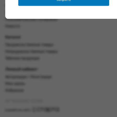
со всеми условиями, оговоренными
Контакты
настоящим Соглашением.
Политика конфиденциальности
Предмет и порядок заключения
Пользовательское соглашение
соглашения:
Новости
2.1. Предметом Соглашения является оказание
Заказчику услуг по оформлению заказа (далее -
Каталог
Заказ) на формирование и вручение передачи
Продовольственные товары
ПОО.
Непродовольственные товары
2.2. Настоящее Соглашение считается
Табачная продукция
заключенным после прохождения Заказчиком
процедуры принятия условий данного
Личный кабинет
Соглашения на сайте www.промсервис.рус
посредством установки галочки в разделе «Я
Авторизация / Регистрация
ознакомлен и согласен с условиями
Мои заказы
Соглашения».
Избранное
2.3. Заказчик выбирает учреждение
и заполняет Заказ на передачу товаров в
АО "Промсервис" (c) 2026
соответствии с инструкциями, размещенными
на сайте Исполнителя, с указанием
разработка сайта
информации о лице, которому необходимо