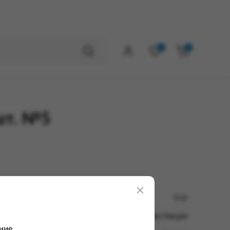
0
0
 шт. №5
0 кг
Helen Harper
ние.