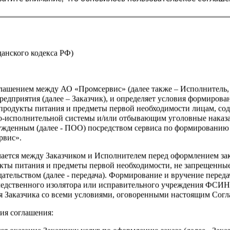
Страна
жданского кодекса РФ)
оглашением между АО «Промсервис» (далее также – Исполнитель
едприятия (далее – Заказчик), и определяет условия формирова
продукты питания и предметы первой необходимости лицам, со
о-исполнительной системы и/или отбывающим уголовные наказа
ужденным (далее - ПОО) посредством сервиса по формированию
рвис».
чается между Заказчиком и Исполнителем перед оформлением за
кты питания и предметы первой необходимости, не запрещенны
ательством (далее - передача). Формирование и вручение перед
ледственного изолятора или исправительного учреждения ФСИ
сия Заказчика со всеми условиями, оговоренными настоящим Сог
ия соглашения: