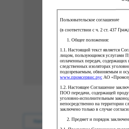
Пользовательское соглашение
(в соответствии с ч. 2 ст. 437 Гра
Общее положения:
1.1. Настоящий текст является С
лицом, пользующимся услугами Пр
оплаченных передач, содержащих 
следственных изоляторах уголовн
подозреваемым, обвиняемым и ос
www.промсервис.рус
АО «Промсе
1.2. Настоящее Соглашение заклю
ПОО передачи, содержащей проду
уголовно-исполнительным законод
непосредственно на территории с
заключено только в случае согла
Предмет и порядок заключен
Как купить?
Оплата