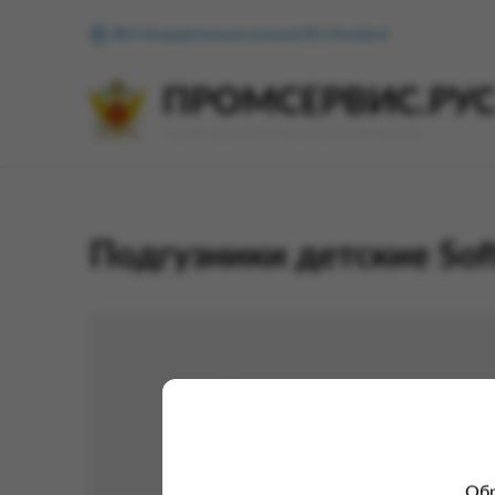
ФКУ Исправительная колония №1 (Копейск)
ПРОМСЕРВИС.РУ
сервис удалённого формирования заказов
Подгузники детские Soft
Обр