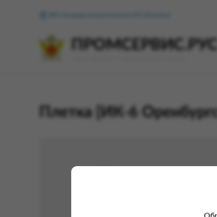
ФКУ Исправительная колония №1 (Копейск)
ПРОМСЕРВИС.РУ
сервис удалённого формирования заказов
Плетка [ИК-6 Оренбургс
Обр