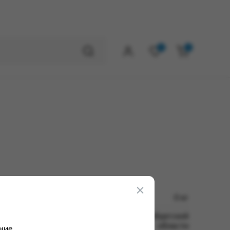
0
0
0 кг
ФКУ ИК-6 УФСИН России по Оренбургской
области
ние.