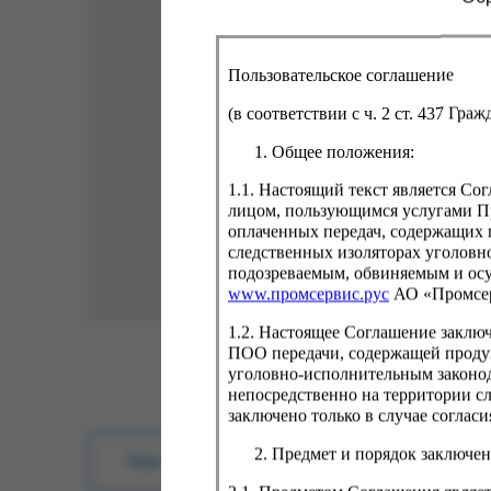
Пользовательское соглашение
(в соответствии с ч. 2 ст. 437 Гра
Общее положения:
1.1. Настоящий текст является С
лицом, пользующимся услугами Пр
оплаченных передач, содержащих 
следственных изоляторах уголовн
подозреваемым, обвиняемым и ос
www.промсервис.рус
АО «Промсе
1.2. Настоящее Соглашение заклю
ПОО передачи, содержащей проду
уголовно-исполнительным законод
непосредственно на территории с
заключено только в случае согла
Предмет и порядок заключен
Как купить?
Оплата