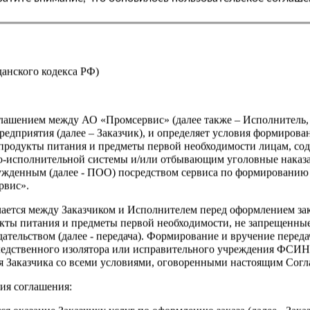
Страна
жданского кодекса РФ)
оглашением между АО «Промсервис» (далее также – Исполнитель
едприятия (далее – Заказчик), и определяет условия формирова
продукты питания и предметы первой необходимости лицам, со
о-исполнительной системы и/или отбывающим уголовные наказа
ужденным (далее - ПОО) посредством сервиса по формированию
рвис».
чается между Заказчиком и Исполнителем перед оформлением за
кты питания и предметы первой необходимости, не запрещенны
ательством (далее - передача). Формирование и вручение перед
ледственного изолятора или исправительного учреждения ФСИ
сия Заказчика со всеми условиями, оговоренными настоящим Сог
ия соглашения: